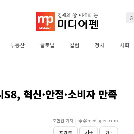
부동산
글로벌
칼럼
정치
사회
S8, 혁신·안정·소비자 만족
조한진 기자 | hjc@mediapen.com
가 +
프린트
가 -