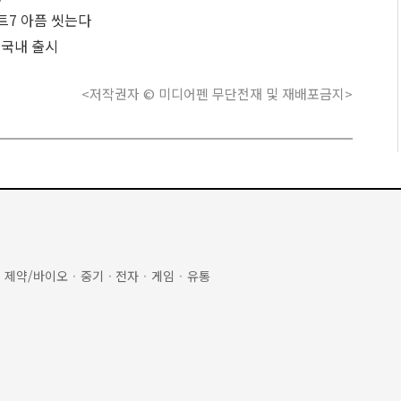
노트7 아픔 씻는다
' 국내 출시
<저작권자 © 미디어펜 무단전재 및 재배포금지>
·
제약/바이오
·
중기
·
전자
·
게임
·
유통