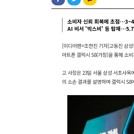
소비자 신뢰 회복에 초점…3~4
AI 비서 '빅스비' 등 탑재…5
[미디어펜=조한진 기자]고동진 삼성
마트폰 갤럭시 S8(가칭)을 통해 소
고 사장은 23일 서울 삼성 서초사옥
의 소손 결과를 설명하며 갤럭시 S8