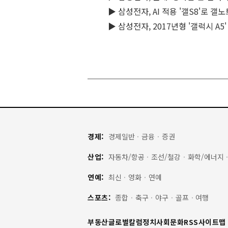
▶ 삼성전자, AI 적용 '갤S8'로 갤
▶ 삼성전자, 2017년형 '갤럭시 A5
경제:
경제일반
·
금융
·
증권
산업:
자동차/항공
·
조선/철강
·
화학/에너지
연예:
최신
·
영화
·
연예
스포츠:
종합
·
축구
·
야구
·
골프
·
여행
부동산
글로벌
칼럼
정치
사회
문화
RSS
사이트맵