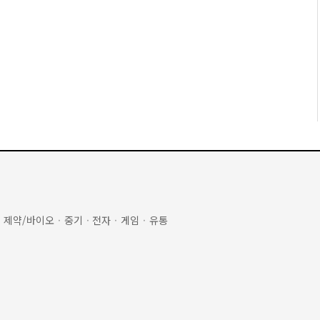
·
제약/바이오
·
중기
·
전자
·
게임
·
유통