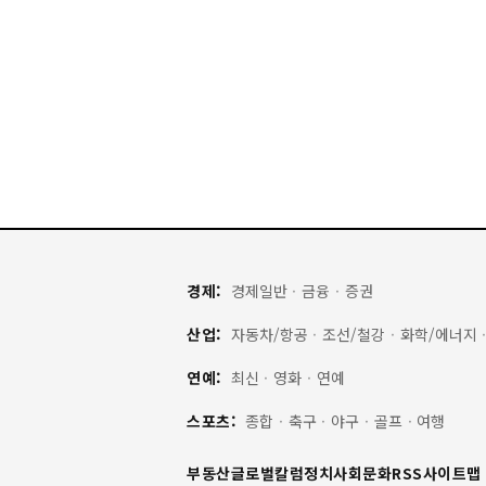
경제:
경제일반
·
금융
·
증권
산업:
자동차/항공
·
조선/철강
·
화학/에너지
연예:
최신
·
영화
·
연예
스포츠:
종합
·
축구
·
야구
·
골프
·
여행
부동산
글로벌
칼럼
정치
사회
문화
RSS
사이트맵