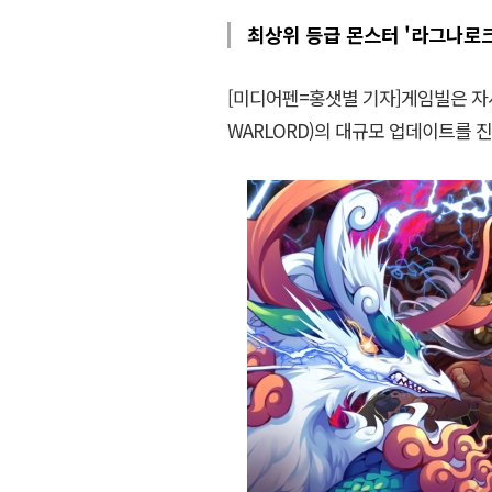
최상위 등급 몬스터 '라그나로크
[미디어펜=홍샛별 기자]게임빌은 자사
WARLORD)의 대규모 업데이트를 진