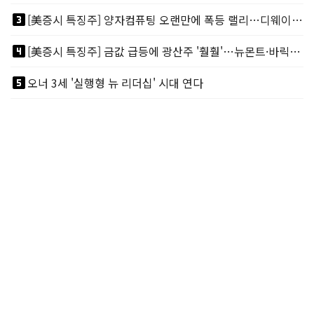
looks_3
[美증시 특징주] 양자컴퓨팅 오랜만에 폭등 랠리…디웨이브·아이온큐 주도
looks_4
[美증시 특징주] 금값 급등에 광산주 '훨훨'…뉴몬트·바릭마이닝 주도
looks_5
오너 3세 '실행형 뉴 리더십' 시대 연다