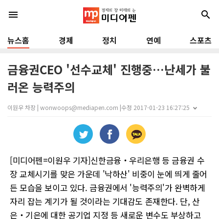
menu
search
뉴스홈
경제
정치
연예
스포츠
금융권CEO '선수교체' 진행중…난세가 불
러온 능력주의
이원우 차장 | wonwoops@mediapen.com |
수정 2017-01-23 16:27:25
[미디어펜=이원우 기자]신한금융‧우리은행 등 금융권 수
장 교체시기를 맞은 가운데 '낙하산' 비중이 눈에 띄게 줄어
든 모습을 보이고 있다. 금융권에서 '능력주의'가 완벽하게
자리 잡는 계기가 될 것이라는 기대감도 존재한다. 단, 산
은‧기은에 대한 공기업 지정 등 새로운 변수도 부상하고