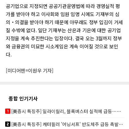
공기업으로 지정되면 공공기관운영법에 따라 경영실적 평
가를 받아야 하고 이사회와 임원 임명 시에도 기재부의 심
의‧의결을 받아야 하기 때문에 아무래도 정부 입김이 거세
질 수밖에 없다. 일단 기재부는 산은과 기은에 대한 공기업
지정을 계속 추진한다는 입장이다. 결국 오는 3월까지 정부
와 금융권의 미묘한 시소게임은 계속 이어질 것으로 보인
다.
[미디어펜=이원우 기자]
종합 인기기사
looks_one
[美증시 특징주] 일라이릴리, 블록버스터 실적에 급등…마운자로 매출 폭발
looks_two
[美증시 특징주] 캐터필러 '어닝서프' 반도체주 급등 촉발…"AI 데이터센터 건설 강력"