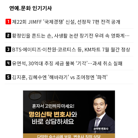
연예.문화 인기기사
looks_one
제22회 JIMFF '국제경쟁' 신설, 선정작 7편 전격 공개
looks_two
황정민을 흔드는 손, 사생활 논란 장기전 우려 속 영화계도 리스크
looks_3
BTS·에이티즈·이찬원·코르티스 등, KM차트 7월 월간 정상
looks_4
유연석, 30억대 추징 세금 불복 ‘기각’…과세 취소 실패
looks_5
김지훈, 김혜수엔 '해바라기' vs 조여정엔 '파격'