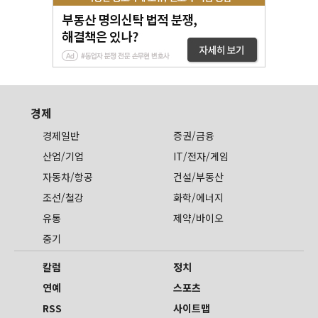
경제
경제일반
증권/금융
산업/기업
IT/전자/게임
자동차/항공
건설/부동산
조선/철강
화학/에너지
유통
제약/바이오
중기
칼럼
정치
연예
스포츠
RSS
사이트맵