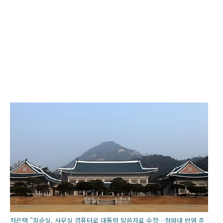
차은택 "최순실, 사무실 컴퓨터로 대통령 말씀자료 수정…청와대 반영 추