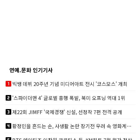
연예.문화 인기기사
looks_one
빅뱅 데뷔 20주년 기념 미디어아트 전시 '코스모스' 개최
looks_two
'스파이더맨 4' 글로벌 흥행 폭발, 북미 오프닝 역대 1위
looks_3
제22회 JIMFF '국제경쟁' 신설, 선정작 7편 전격 공개
looks_4
황정민을 흔드는 손, 사생활 논란 장기전 우려 속 영화계도 리스크