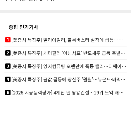
종합 인기기사
looks_one
[美증시 특징주] 일라이릴리, 블록버스터 실적에 급등…마운자로 매출 폭발
looks_two
[美증시 특징주] 캐터필러 '어닝서프' 반도체주 급등 촉발…"AI 데이터센터 건설 강력"
looks_3
[美증시 특징주] 양자컴퓨팅 오랜만에 폭등 랠리…디웨이브·아이온큐 주도
looks_4
[美증시 특징주] 금값 급등에 광산주 '훨훨'…뉴몬트·바릭마이닝 주도
looks_5
[2026 시공능력평가] 4계단 뛴 쌍용건설…19위 도약 배경엔 ‘재무체력’