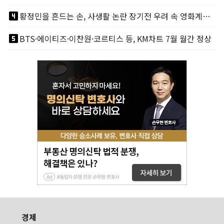
looks_4
황정민을 흔드는 손, 사생활 논란 장기전 우려 속 영화계도 리스크
looks_5
BTS·에이티즈·이찬원·코르티스 등, KM차트 7월 월간 정상
경제