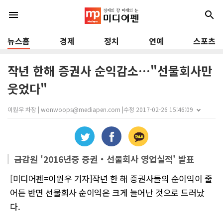
menu
search
뉴스홈
경제
정치
연예
스포츠
작년 한해 증권사 순익감소…"선물회사만
웃었다"
이원우 차장 | wonwoops@mediapen.com |
수정 2017-02-26 15:46:09
금감원 '2016년중 증권‧선물회사 영업실적' 발표
[미디어펜=이원우 기자]작년 한 해 증권사들의 순이익이 줄
어든 반면 선물회사 순이익은 크게 늘어난 것으로 드러났
다.