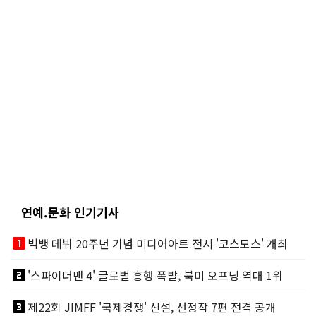
연예.문화 인기기사
looks_one
빅뱅 데뷔 20주년 기념 미디어아트 전시 '코스모스' 개최
looks_two
'스파이더맨 4' 글로벌 흥행 폭발, 북미 오프닝 역대 1위
looks_3
제22회 JIMFF '국제경쟁' 신설, 선정작 7편 전격 공개