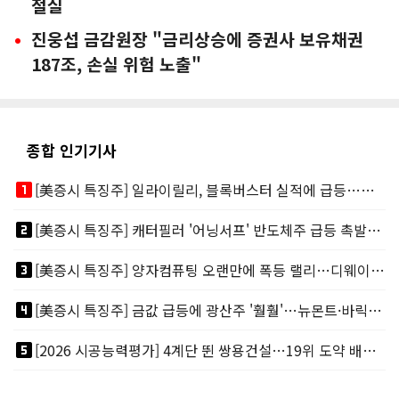
절실
진웅섭 금감원장 "금리상승에 증권사 보유채권
187조, 손실 위험 노출"
종합 인기기사
looks_one
[美증시 특징주] 일라이릴리, 블록버스터 실적에 급등…마운자로 매출 폭발
looks_two
[美증시 특징주] 캐터필러 '어닝서프' 반도체주 급등 촉발…"AI 데이터센터 건설 강력"
looks_3
[美증시 특징주] 양자컴퓨팅 오랜만에 폭등 랠리…디웨이브·아이온큐 주도
looks_4
[美증시 특징주] 금값 급등에 광산주 '훨훨'…뉴몬트·바릭마이닝 주도
looks_5
[2026 시공능력평가] 4계단 뛴 쌍용건설…19위 도약 배경엔 ‘재무체력’