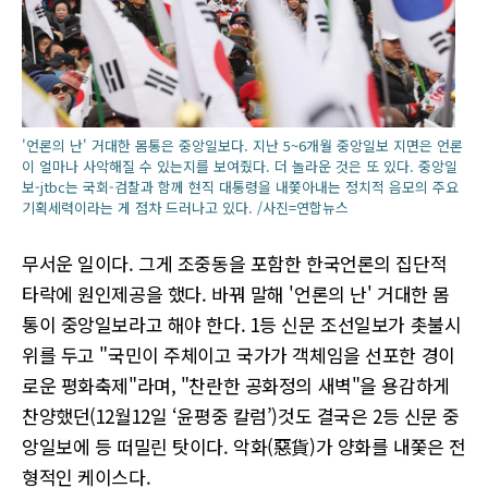
'언론의 난' 거대한 몸통은 중앙일보다. 지난 5~6개월 중앙일보 지면은 언론
이 얼마나 사악해질 수 있는지를 보여줬다. 더 놀라운 것은 또 있다. 중앙일
보-jtbc는 국회-검찰과 함께 현직 대통령을 내쫓아내는 정치적 음모의 주요
기획세력이라는 게 점차 드러나고 있다. /사진=연합뉴스
무서운 일이다. 그게 조중동을 포함한 한국언론의 집단적
타락에 원인제공을 했다. 바꿔 말해 '언론의 난' 거대한 몸
통이 중앙일보라고 해야 한다. 1등 신문 조선일보가 촛불시
위를 두고 "국민이 주체이고 국가가 객체임을 선포한 경이
로운 평화축제"라며, "찬란한 공화정의 새벽"을 용감하게
찬양했던(12월12일 ‘윤평중 칼럼’)것도 결국은 2등 신문 중
앙일보에 등 떠밀린 탓이다. 악화(惡貨)가 양화를 내쫓은 전
형적인 케이스다.