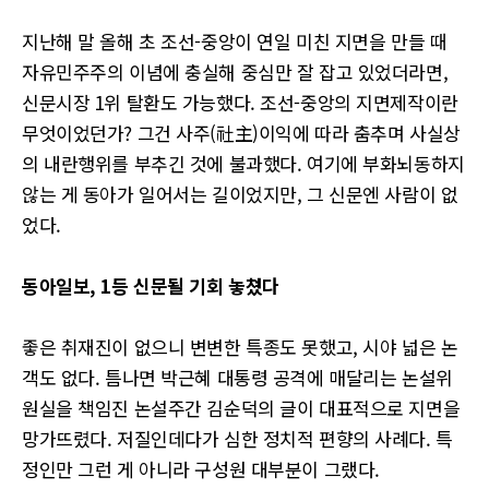
지난해 말 올해 초 조선-중앙이 연일 미친 지면을 만들 때
자유민주주의 이념에 충실해 중심만 잘 잡고 있었더라면,
신문시장 1위 탈환도 가능했다. 조선-중앙의 지면제작이란
무엇이었던가? 그건 사주(社主)이익에 따라 춤추며 사실상
의 내란행위를 부추긴 것에 불과했다. 여기에 부화뇌동하지
않는 게 동아가 일어서는 길이었지만, 그 신문엔 사람이 없
었다.
동아일보, 1등 신문될 기회 놓쳤다
좋은 취재진이 없으니 변변한 특종도 못했고, 시야 넓은 논
객도 없다. 틈나면 박근혜 대통령 공격에 매달리는 논설위
원실을 책임진 논설주간 김순덕의 글이 대표적으로 지면을
망가뜨렸다. 저질인데다가 심한 정치적 편향의 사례다. 특
정인만 그런 게 아니라 구성원 대부분이 그랬다.