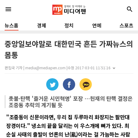
menu
search
뉴스홈
경제
정치
연예
스포츠
중앙일보야말로 대한민국 흔든 가짜뉴스의
몸통
편집국 기자 | media@mediapen.com |
수정 2017-03-01 11:51:16
촛불·탄핵 '즐거운 시민혁명' 포장 …헌재의 탄핵 결정은
조중동 추락의 계기될 듯
"조중동이 신문이라면, 우리 집 두루마리 화장지는 팔만대
장경이다." 냉소의 끝을 달리는 이 우스개에 뼈가 있다. 최
순실 사태의 출발이 언론의 난(亂)이라는 걸 가늠하는 사람