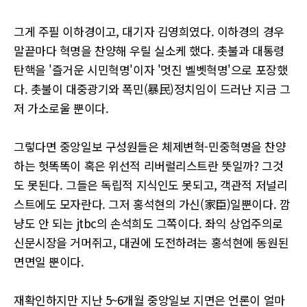
그게 주필 이하경이고, 대기자 김영희였다. 이하경의 경우
말끝마다 혁명을 찬양해 우릴 실소케 했다. 촛불과 대통령
탄핵을 '즐거운 시민혁명'이자 '멋진 벨벳혁명'으로 포장했
다. 촛불이 대중광기와 폭민(暴民)정치임이 드러난 지금 그
저 가소로울 뿐이다.
그렇다면 중앙일보 구성원들은 체제변혁-민중혁명을 찬양
하는 헛똑똑이 혹은 위선적 리버럴리스트란 뜻일까? 그것
도 못된다. 그들은 독립적 지식인도 못되고, 객관적 저널리
스트에도 모자란다. 그저 홍석현의 가신(家臣)일뿐이다. 깜
냥도 안 되는 jtbc의 손석희도 그쪽이다. 좌익 상업주의로
신문시장을 거머쥐고, 대권에 도전하려는 홍석현에 동원된
면면일 뿐이다.
재확인하지만 지난 5~6개월 중앙일보 지면은 언론이 얼마