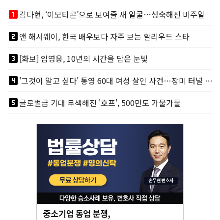
looks_one
김다현, ‘이모티콘’으로 보여줄 새 얼굴…성숙해진 비주얼
looks_two
앤 해서웨이, 한국 배우보다 자주 보는 할리우드 스타
looks_3
[화보] 임영웅, 10년의 시간을 담은 눈빛
looks_4
'그것이 알고 싶다' 통영 60대 여성 살인 사건…장미 터널 아래 킬러, 누구냐 넌?
looks_5
글로벌급 기대 무색해진 '호프', 500만도 가물가물