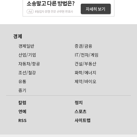
경제
경제일반
증권/금융
산업/기업
IT/전자/게임
자동차/항공
건설/부동산
조선/철강
화학/에너지
유통
제약/바이오
중기
칼럼
정치
연예
스포츠
RSS
사이트맵