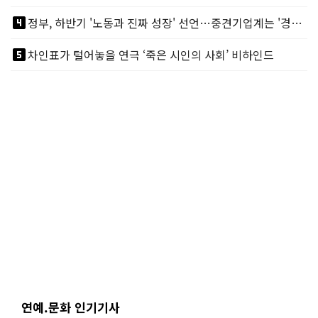
looks_4
정부, 하반기 '노동과 진짜 성장' 선언…중견기업계는 '경영 불확실성' 우려
looks_5
차인표가 털어놓을 연극 ‘죽은 시인의 사회’ 비하인드
연예.문화 인기기사