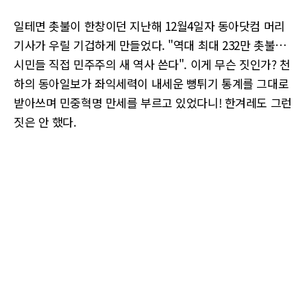
일테면 촛불이 한창이던 지난해 12월4일자 동아닷컴 머리
기사가 우릴 기겁하게 만들었다. "역대 최대 232만 촛불…
시민들 직접 민주주의 새 역사 쓴다". 이게 무슨 짓인가? 천
하의 동아일보가 좌익세력이 내세운 뻥튀기 통계를 그대로
받아쓰며 민중혁명 만세를 부르고 있었다니! 한겨레도 그런
짓은 안 했다.