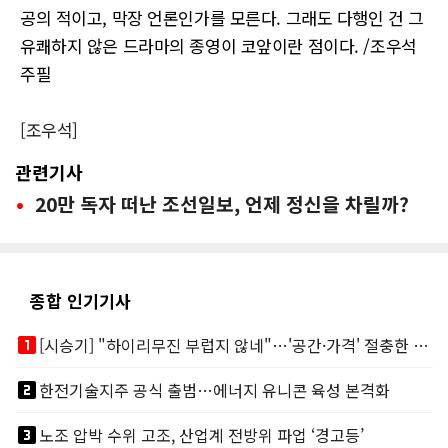
공의 적이고, 막장 언론인가를 모른다. 그래도 다행인 건 그
유쾌하지 않은 드라마의 종영이 코앞이란 점이다. /조우석
주필
[조우석]
관련기사
20만 독자 떠난 조선일보, 언제 정신을 차릴까?
종합 인기기사
looks_one
[시승기] "하이리무진 부럽지 않네"…'공간·가격' 절충한 카니발 하이루프
looks_two
한전기술지주 공식 출범…에너지 유니콘 육성 본격화
looks_3
노조 압박 수위 고조, 산업계 전방위 파업 ‘경고등’