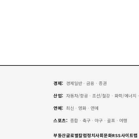
경제:
경제일반
·
금융
·
증권
산업:
자동차/항공
·
조선/철강
·
화학/에너지
연예:
최신
·
영화
·
연예
스포츠:
종합
·
축구
·
야구
·
골프
·
여행
부동산
글로벌
칼럼
정치
사회
문화
RSS
사이트맵