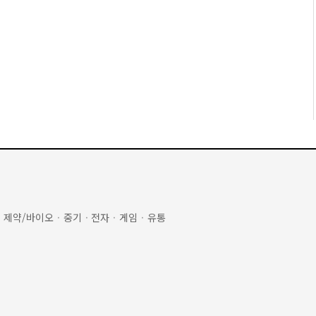
·
제약/바이오
·
중기
·
전자
·
게임
·
유통