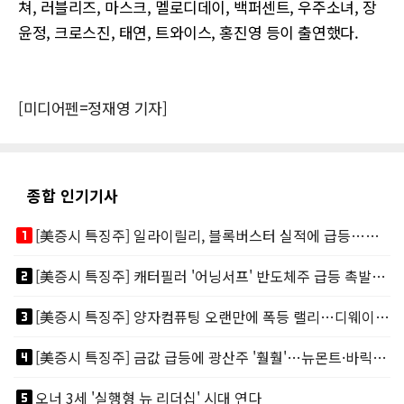
쳐, 러블리즈, 마스크, 멜로디데이, 백퍼센트, 우주소녀, 장
윤정, 크로스진, 태연, 트와이스, 홍진영 등이 출연했다.
[미디어펜=정재영 기자]
종합 인기기사
looks_one
[美증시 특징주] 일라이릴리, 블록버스터 실적에 급등…마운자로 매출 폭발
looks_two
[美증시 특징주] 캐터필러 '어닝서프' 반도체주 급등 촉발…"AI 데이터센터 건설 강력"
looks_3
[美증시 특징주] 양자컴퓨팅 오랜만에 폭등 랠리…디웨이브·아이온큐 주도
looks_4
[美증시 특징주] 금값 급등에 광산주 '훨훨'…뉴몬트·바릭마이닝 주도
looks_5
오너 3세 '실행형 뉴 리더십' 시대 연다