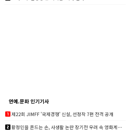
연예.문화 인기기사
looks_one
제22회 JIMFF '국제경쟁' 신설, 선정작 7편 전격 공개
looks_two
황정민을 흔드는 손, 사생활 논란 장기전 우려 속 영화계도 리스크