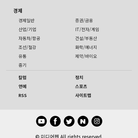
경제
경제일반
증권/금융
산업/기업
IT/전자/게임
자동차/항공
건설/부동산
조선/철강
화학/에너지
유통
제약/바이오
중기
칼럼
정치
연예
스포츠
RSS
사이트맵
©
미디어펜 All rights reserved.