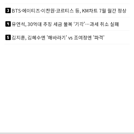
looks_3
BTS·에이티즈·이찬원·코르티스 등, KM차트 7월 월간 정상
looks_4
유연석, 30억대 추징 세금 불복 ‘기각’…과세 취소 실패
looks_5
김지훈, 김혜수엔 '해바라기' vs 조여정엔 '파격'