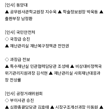
[인사] 동양대
▲ 공무원사관학교원장 지수욱 ▲ 학술정보원장 박욱동 ▲
출판부장 남정환
[인사] 국민안전처
◇ 국장급 승진
▲ 재난관리실 재난복구정책관 전만권
◇ 과장급 전보
▲ 특수재난실 민관협력담당관 조성배 ▲ 비상대비정책국
위기관리지원과장 김석현 ▲ 재난관리실 사회재난대응과
장 전상률
[인사] 공정거래위원회
◇ 부이사관 승진
▲ 심판총괄담당관 김호태 ▲ 시장구조개선과장 이동원 ▲