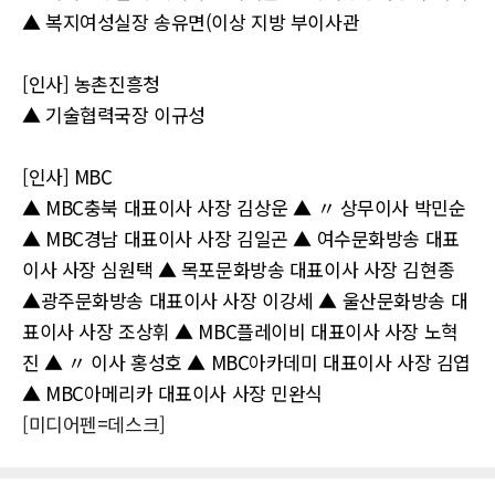
▲ 복지여성실장 송유면(이상 지방 부이사관
[인사] 농촌진흥청
▲ 기술협력국장 이규성
[인사] MBC
▲ MBC충북 대표이사 사장 김상운 ▲ 〃 상무이사 박민순
▲ MBC경남 대표이사 사장 김일곤 ▲ 여수문화방송 대표
이사 사장 심원택 ▲ 목포문화방송 대표이사 사장 김현종
▲광주문화방송 대표이사 사장 이강세 ▲ 울산문화방송 대
표이사 사장 조상휘 ▲ MBC플레이비 대표이사 사장 노혁
진 ▲ 〃 이사 홍성호 ▲ MBC아카데미 대표이사 사장 김엽
▲ MBC아메리카 대표이사 사장 민완식
[미디어펜=데스크]