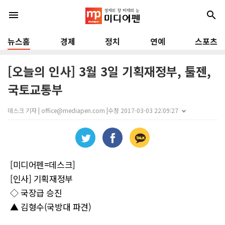
menu
search
뉴스홈
경제
정치
연예
스포츠
[오늘의 인사] 3월 3일 기획재정부, 툴젠,
국토교통부
데스크 기자 | office@mediapen.com |
수정 2017-03-03 22:09:27
[미디어펜=데스크]
[인사] 기획재정부
◇ 국장급 승진
▲ 김형수(국방대 파견)