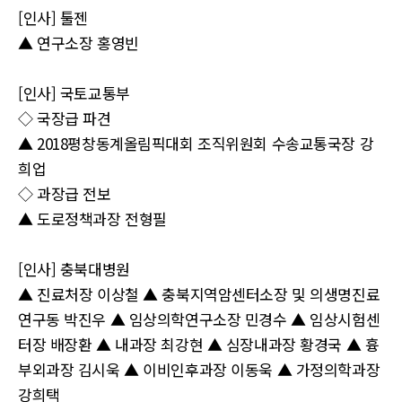
[인사] 툴젠
▲ 연구소장 홍영빈
[인사] 국토교통부
◇ 국장급 파견
▲ 2018평창동계올림픽대회 조직위원회 수송교통국장 강
희업
◇ 과장급 전보
▲ 도로정책과장 전형필
[인사] 충북대병원
▲ 진료처장 이상철 ▲ 충북지역암센터소장 및 의생명진료
연구동 박진우 ▲ 임상의학연구소장 민경수 ▲ 임상시험센
터장 배장환 ▲ 내과장 최강현 ▲ 심장내과장 황경국 ▲ 흉
부외과장 김시욱 ▲ 이비인후과장 이동욱 ▲ 가정의학과장
강희택