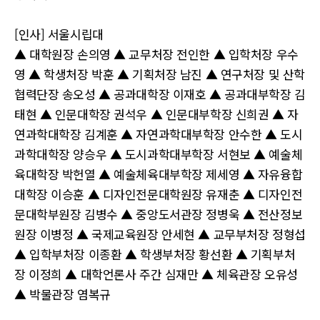
[인사] 서울시립대
▲ 대학원장 손의영 ▲ 교무처장 전인한 ▲ 입학처장 우수
영 ▲ 학생처장 박훈 ▲ 기획처장 남진 ▲ 연구처장 및 산학
협력단장 송오성 ▲ 공과대학장 이재호 ▲ 공과대부학장 김
태현 ▲ 인문대학장 권석우 ▲ 인문대부학장 신희권 ▲ 자
연과학대학장 김계훈 ▲ 자연과학대부학장 안수한 ▲ 도시
과학대학장 양승우 ▲ 도시과학대부학장 서현보 ▲ 예술체
육대학장 박헌열 ▲ 예술체육대부학장 제세영 ▲ 자유융합
대학장 이승훈 ▲ 디자인전문대학원장 유재춘 ▲ 디자인전
문대학부원장 김병수 ▲ 중앙도서관장 정병욱 ▲ 전산정보
원장 이병정 ▲ 국제교육원장 안세현 ▲ 교무부처장 정형섭
▲ 입학부처장 이종환 ▲ 학생부처장 황선환 ▲ 기획부처
장 이정희 ▲ 대학언론사 주간 심재만 ▲ 체육관장 오유성
▲ 박물관장 염복규