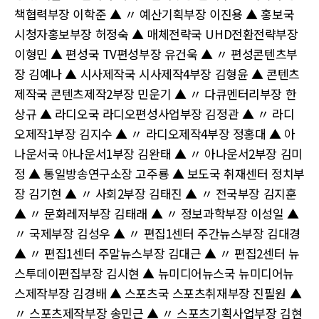
책협력부장 이학준 ▲ 〃 예산기획부장 이진용 ▲ 홍보국
시청자홍보부장 허정숙 ▲ 매체전략국 UHD전환전략부장
이형민 ▲ 편성국 TV편성부장 유건욱 ▲ 〃 편성콘텐츠부
장 김예나 ▲ 시사제작국 시사제작4부장 김형윤 ▲ 콘텐츠
제작국 콘텐츠제작2부장 민운기 ▲ 〃 다큐멘터리부장 한
상규 ▲ 라디오국 라디오편성사업부장 김정관 ▲ 〃 라디
오제작1부장 김지수 ▲ 〃 라디오제작4부장 정홍대 ▲ 아
나운서국 아나운서1부장 김완태 ▲ 〃 아나운서2부장 김미
정 ▲ 통일방송연구소장 고주룡 ▲ 보도국 취재센터 정치부
장 김기현 ▲ 〃 사회2부장 김태진 ▲ 〃 전국부장 김지훈
▲ 〃 문화레저부장 김태래 ▲ 〃 정보과학부장 이성일 ▲
〃 국제부장 김성우 ▲ 〃 편집1센터 주간뉴스부장 김대경
▲ 〃 편집1센터 주말뉴스부장 김대근 ▲ 〃 편집2센터 뉴
스투데이편집부장 김시현 ▲ 뉴미디어뉴스국 뉴미디어뉴
스제작부장 김경배 ▲ 스포츠국 스포츠취재부장 진필원 ▲
〃 스포츠제작부장 송민근 ▲ 〃 스포츠기획사업부장 김현