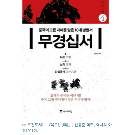
☞ 추천도서: : 『육도(六韜)』, 신동준 역주, 역사의 아
침(2012).