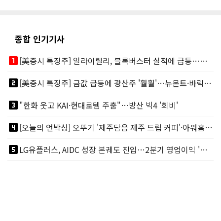
종합 인기기사
looks_one
[美증시 특징주] 일라이릴리, 블록버스터 실적에 급등…마운자로 매출 폭발
looks_two
[美증시 특징주] 금값 급등에 광산주 '훨훨'…뉴몬트·바릭마이닝 주도
looks_3
"한화 웃고 KAI·현대로템 주춤"…방산 빅4 '희비'
looks_4
[오늘의 언박싱] 오뚜기 '제주담음 제주 드립 커피'·아워홈 ‘갓석박지’ 外
looks_5
LG유플러스, AIDC 성장 본궤도 진입…2분기 영업이익 '역대 최대'