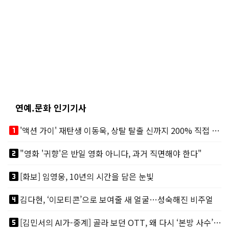
연예.문화 인기기사
looks_one
'액션 가이' 재탄생 이동욱, 상탈 탈출 신까지 200% 직접 소화
looks_two
"영화 '귀향'은 반일 영화 아니다, 과거 직면해야 한다"
looks_3
[화보] 임영웅, 10년의 시간을 담은 눈빛
looks_4
김다현, ‘이모티콘’으로 보여줄 새 얼굴…성숙해진 비주얼
looks_5
[김민서의 AI가-중계] 골라 보던 OTT, 왜 다시 ‘본방 사수’를 부르나