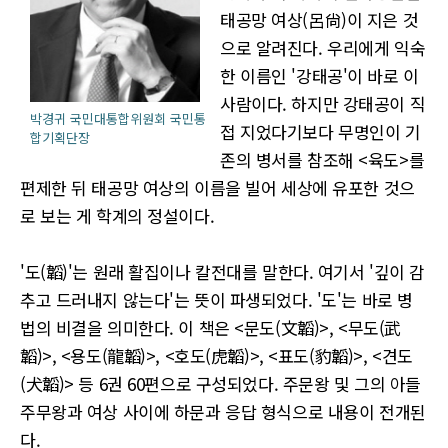
태공망 여상(呂尙)이 지은 것
으로 알려진다. 우리에게 익숙
한 이름인 '강태공'이 바로 이
사람이다. 하지만 강태공이 직
박경귀 국민대통합위원회 국민통
접 지었다기보다 무명인이 기
합기획단장
존의 병서를 참조해 <육도>를
편제한 뒤 태공망 여상의 이름을 빌어 세상에 유포한 것으
로 보는 게 학계의 정설이다.
'도(韜)'는 원래 활집이나 칼전대를 말한다. 여기서 '깊이 감
추고 드러내지 않는다'는 뜻이 파생되었다. '도'는 바로 병
법의 비결을 의미한다. 이 책은 <문도(文韜)>, <무도(武
韜)>, <용도(龍韜)>, <호도(虎韜)>, <표도(豹韜)>, <견도
(犬韜)> 등 6권 60편으로 구성되었다. 주문왕 및 그의 아들
주무왕과 여상 사이에 하문과 응답 형식으로 내용이 전개된
다.