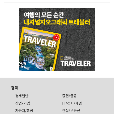
경제
경제일반
증권/금융
산업/기업
IT/전자/게임
자동차/항공
건설/부동산