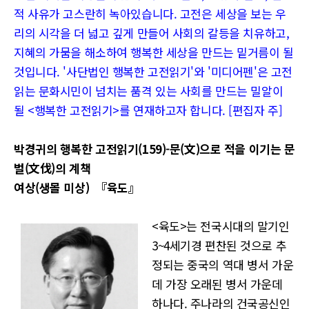
적 사유가 고스란히 녹아있습니다. 고전은 세상을 보는 우
리의 시각을 더 넓고 깊게 만들어 사회의 갈등을 치유하고,
지혜의 가뭄을 해소하여 행복한 세상을 만드는 밑거름이 될
것입니다. '사단법인 행복한 고전읽기'와 '미디어펜'은 고전
읽는 문화시민이 넘치는 품격 있는 사회를 만드는 밀알이
될 <행복한 고전읽기>를 연재하고자 합니다. [편집자 주]
박경귀의 행복한 고전읽기(159)-문(文)으로 적을 이기는 문
벌(文伐)의 계책
여상(생몰 미상) 『육도』
<육도>는 전국시대의 말기인
3~4세기경 편찬된 것으로 추
정되는 중국의 역대 병서 가운
데 가장 오래된 병서 가운데
하나다. 주나라의 건국공신인