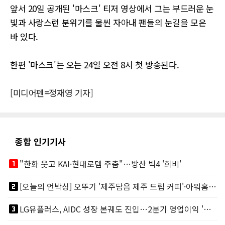
앞서 20일 공개된 '마스크' 티저 영상에서 그는 부드러운 눈
빛과 사랑스런 분위기를 물씬 자아내 팬들의 눈길을 모은
바 있다.
한편 '마스크'는 오는 24일 오전 8시 첫 방송된다.
[미디어펜=정재영 기자]
종합 인기기사
looks_one
"한화 웃고 KAI·현대로템 주춤"…방산 빅4 '희비'
looks_two
[오늘의 언박싱] 오뚜기 '제주담음 제주 드립 커피'·아워홈 ‘갓석박지’ 外
looks_3
LG유플러스, AIDC 성장 본궤도 진입…2분기 영업이익 '역대 최대'