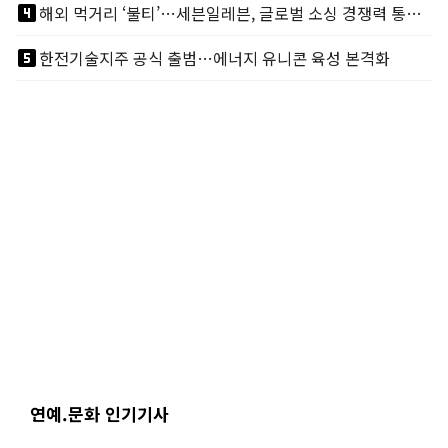
looks_4
해외 먹거리 ‘불티’…세븐일레븐, 글로벌 소싱 경쟁력 통했다
looks_5
한전기술지주 공식 출범…에너지 유니콘 육성 본격화
연예.문화 인기기사