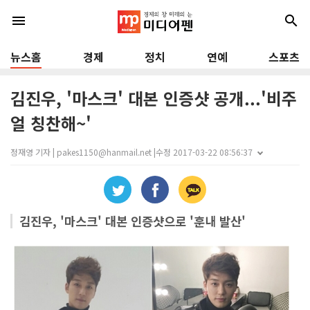
menu
search
뉴스홈
경제
정치
연예
스포츠
김진우, '마스크' 대본 인증샷 공개...'비주
얼 칭찬해~'
정재영 기자 | pakes1150@hanmail.net |
수정 2017-03-22 08:56:37
김진우, '마스크' 대본 인증샷으로 '훈내 발산'