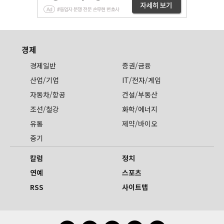
경제
경제일반
증권/금융
산업/기업
IT/전자/게임
자동차/항공
건설/부동산
조선/철강
화학/에너지
유통
제약/바이오
중기
칼럼
정치
연예
스포츠
RSS
사이트맵