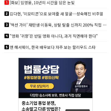
looks_one
[화보] 임영웅, 10년의 시간을 담은 눈빛
looks_two
김다현, ‘이모티콘’으로 보여줄 새 얼굴…성숙해진 비주얼
looks_3
'액션 가이' 재탄생 이동욱, 상탈 탈출 신까지 200% 직접 소화
looks_4
"영화 '귀향'은 반일 영화 아니다, 과거 직면해야 한다"
looks_5
앤 해서웨이, 한국 배우보다 자주 보는 할리우드 스타