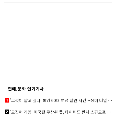
연예.문화 인기기사
looks_one
'그것이 알고 싶다' 통영 60대 여성 살인 사건…장미 터널 아래 킬러, 누구냐 넌?
looks_two
'오징어 게임' 미국판 무산된 듯, 데이비드 핀처 스핀오프 철회