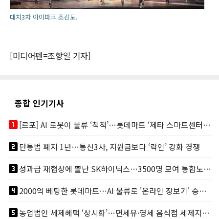
대치3차 아이파크 조감도.
[미디어펜=조항일 기자]
종합 인기기사
looks_one
[르포] AI 로봇이 물류 ‘척척’…롯데마트 ‘제타 스마트센터’ 가보니
looks_two
단통법 폐지 1년…통신3사, 지원금보다 ‘락인’ 강화 경쟁
looks_3
성과급 재협상에 뿔난 SK하이닉스…3500명 모여 통합노조 띄운다
looks_4
2000억 베팅한 롯데마트…AI 물류로 '온라인 장보기' 승부수
looks_5
농업법인 세제혜택 ‘상시화’…면세유·영세 음식점 세제지원도 연장