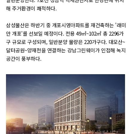
해 주거환경이 쾌적하다.
삼성물산은 하반기 중 개포시영아파트를 재건축하는 '래미
안 개포'를 선보일 예정이다. 전용 49㎡~102㎡ 총 2296가
구 규모로 구성되며, 일반분양 물량은 220가구다. 대모산~
달터공원~양재천을 연결하는 강남그린웨이가 인접해 녹지
공간이 풍부하다.