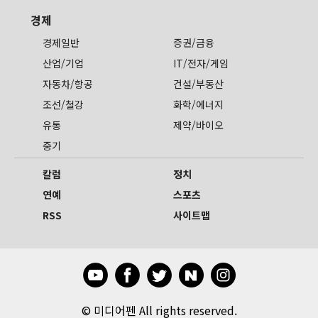
경제
경제일반
증권/금융
산업/기업
IT/전자/게임
자동차/항공
건설/부동산
조선/철강
화학/에너지
유통
제약/바이오
중기
칼럼
정치
연예
스포츠
RSS
사이트맵
©
미디어펜 All rights reserved.