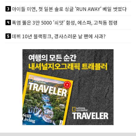
looks_3
아이들 미연, 첫 일본 솔로 싱글 'RUN AWAY' 베일 벗었다
looks_4
폭염 뚫은 3만 5000 '쇠맛' 함성, 에스파, 고척돔 점령
looks_5
데뷔 10년 블랙핑크, 경사스러운 날 팬에 사과?