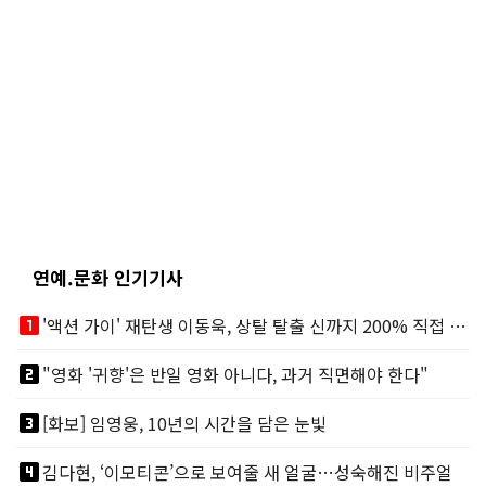
연예.문화 인기기사
looks_one
'액션 가이' 재탄생 이동욱, 상탈 탈출 신까지 200% 직접 소화
looks_two
"영화 '귀향'은 반일 영화 아니다, 과거 직면해야 한다"
looks_3
[화보] 임영웅, 10년의 시간을 담은 눈빛
looks_4
김다현, ‘이모티콘’으로 보여줄 새 얼굴…성숙해진 비주얼