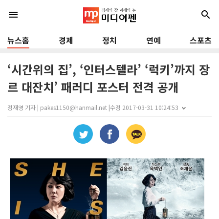
menu
search
뉴스홈
경제
정치
연예
스포츠
‘시간위의 집’, ‘인터스텔라’ ‘럭키’까지 장
르 대잔치’ 패러디 포스터 전격 공개
정재영 기자 | pakes1150@hanmail.net |
수정 2017-03-31 10:24:53