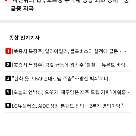
금증 자극
종합 인기기사
looks_one
[美증시 특징주] 일라이릴리, 블록버스터 실적에 급등…마운자로 매출 폭발
looks_two
[美증시 특징주] 금값 급등에 광산주 '훨훨'…뉴몬트·바릭마이닝 주도
looks_3
"한화 웃고 KAI·현대로템 주춤"…방산 빅4 '희비'
looks_4
[오늘의 언박싱] 오뚜기 '제주담음 제주 드립 커피'·아워홈 ‘갓석박지’ 外
looks_5
LG유플러스, AIDC 성장 본궤도 진입…2분기 영업이익 '역대 최대'