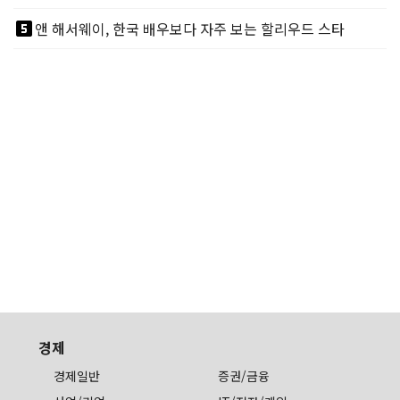
looks_5
앤 해서웨이, 한국 배우보다 자주 보는 할리우드 스타
경제
경제일반
증권/금융