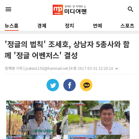
menu
search
뉴스홈
경제
정치
연예
스포츠
'정글의 법칙' 조세호, 상남자 5총사와 함
께 '정글 어벤저스' 결성
정재영 기자 | pakes1150@hanmail.net |
수정 2017-03-31 22:20:10