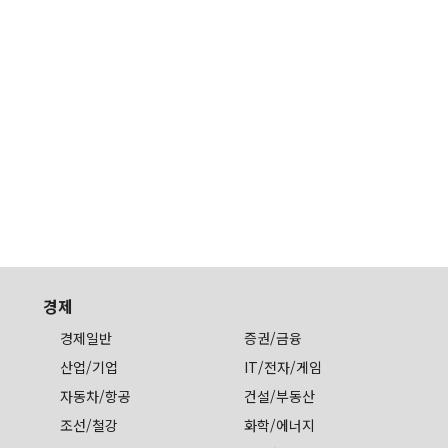
경제
경제일반
증권/금융
산업/기업
IT/전자/게임
자동차/항공
건설/부동산
조선/철강
화학/에너지