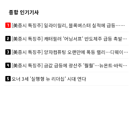
종합 인기기사
looks_one
[美증시 특징주] 일라이릴리, 블록버스터 실적에 급등…마운자로 매출 폭발
looks_two
[美증시 특징주] 캐터필러 '어닝서프' 반도체주 급등 촉발…"AI 데이터센터 건설 강력"
looks_3
[美증시 특징주] 양자컴퓨팅 오랜만에 폭등 랠리…디웨이브·아이온큐 주도
looks_4
[美증시 특징주] 금값 급등에 광산주 '훨훨'…뉴몬트·바릭마이닝 주도
looks_5
오너 3세 '실행형 뉴 리더십' 시대 연다