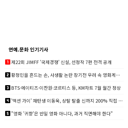
연예.문화 인기기사
looks_one
제22회 JIMFF '국제경쟁' 신설, 선정작 7편 전격 공개
looks_two
황정민을 흔드는 손, 사생활 논란 장기전 우려 속 영화계도 리스크
looks_3
BTS·에이티즈·이찬원·코르티스 등, KM차트 7월 월간 정상
looks_4
'액션 가이' 재탄생 이동욱, 상탈 탈출 신까지 200% 직접 소화
looks_5
"영화 '귀향'은 반일 영화 아니다, 과거 직면해야 한다"