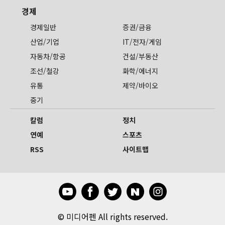
경제
경제일반
증권/금융
산업/기업
IT/전자/게임
자동차/항공
건설/부동산
조선/철강
화학/에너지
유통
제약/바이오
중기
칼럼
정치
연예
스포츠
RSS
사이트맵
©
미디어펜 All rights reserved.