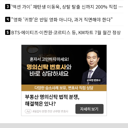
looks_3
'액션 가이' 재탄생 이동욱, 상탈 탈출 신까지 200% 직접 소화
looks_4
"영화 '귀향'은 반일 영화 아니다, 과거 직면해야 한다"
looks_5
BTS·에이티즈·이찬원·코르티스 등, KM차트 7월 월간 정상