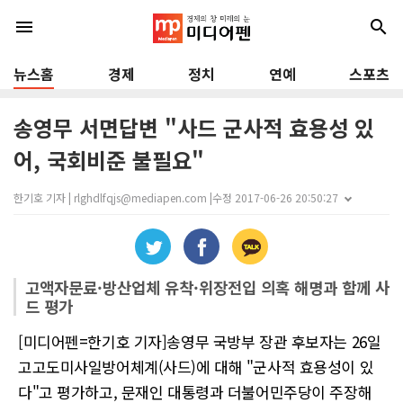
menu
search
뉴스홈
경제
정치
연예
스포츠
송영무 서면답변 "사드 군사적 효용성 있
어, 국회비준 불필요"
한기호 기자 | rlghdlfqjs@mediapen.com |
수정 2017-06-26 20:50:27
고액자문료·방산업체 유착·위장전입 의혹 해명과 함께 사
드 평가
[미디어펜=한기호 기자]송영무 국방부 장관 후보자는 26일
고고도미사일방어체계(사드)에 대해 "군사적 효용성이 있
다"고 평가하고, 문재인 대통령과 더불어민주당이 주장해