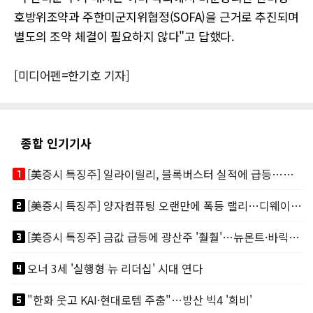
호방위조약과 주한미군지위협정(SOFA)을 근거로 추진되며
별도의 조약 체결이 필요하지 않다"고 답했다.
[미디어펜=한기호 기자]
종합 인기기사
looks_one
[美증시 특징주] 일라이릴리, 블록버스터 실적에 급등…마운자로 매출 폭발
looks_two
[美증시 특징주] 양자컴퓨팅 오랜만에 폭등 랠리…디웨이브·아이온큐 주도
looks_3
[美증시 특징주] 금값 급등에 광산주 '훨훨'…뉴몬트·바릭마이닝 주도
looks_4
오너 3세 '실행형 뉴 리더십' 시대 연다
looks_5
"한화 웃고 KAI·현대로템 주춤"…방산 빅4 '희비'