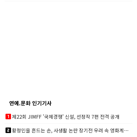
연예.문화 인기기사
looks_one
제22회 JIMFF '국제경쟁' 신설, 선정작 7편 전격 공개
looks_two
황정민을 흔드는 손, 사생활 논란 장기전 우려 속 영화계도 리스크