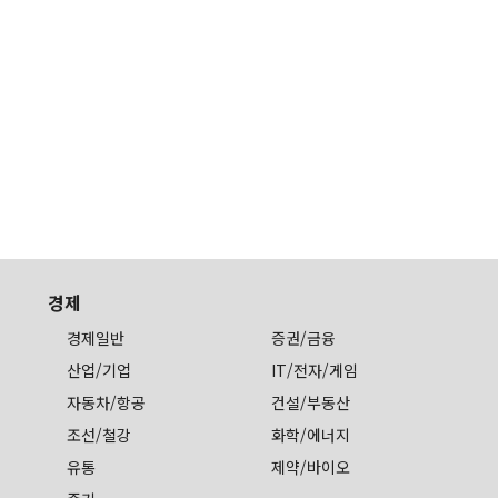
경제
경제일반
증권/금융
산업/기업
IT/전자/게임
자동차/항공
건설/부동산
조선/철강
화학/에너지
유통
제약/바이오