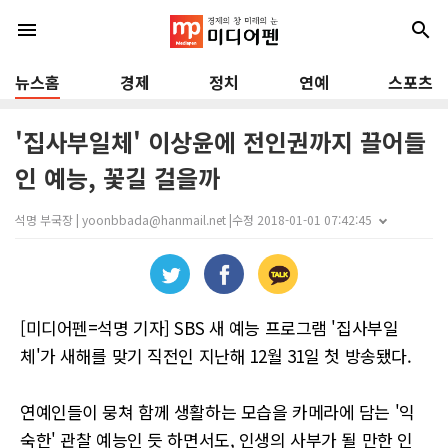
menu
search
뉴스홈
경제
정치
연예
스포츠
'집사부일체' 이상윤에 전인권까지 끌어들
인 예능, 꽃길 걸을까
석명 부국장 | yoonbbada@hanmail.net |
수정 2018-01-01 07:42:45
[미디어펜=석명 기자] SBS 새 예능 프로그램 '집사부일
체'가 새해를 맞기 직전인 지난해 12월 31일 첫 방송됐다.
연예인들이 뭉쳐 함께 생활하는 모습을 카메라에 담는 '익
숙한' 관찰 예능인 듯 하면서도, 인생의 사부가 될 만한 인