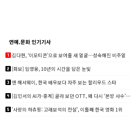
연예.문화 인기기사
looks_one
김다현, ‘이모티콘’으로 보여줄 새 얼굴…성숙해진 비주얼
looks_two
[화보] 임영웅, 10년의 시간을 담은 눈빛
looks_3
앤 해서웨이, 한국 배우보다 자주 보는 할리우드 스타
looks_4
[김민서의 AI가-중계] 골라 보던 OTT, 왜 다시 ‘본방 사수’를 부르나
looks_5
'사랑의 하츄핑: 고래보석의 전설', 이틀째 한국 영화 1위