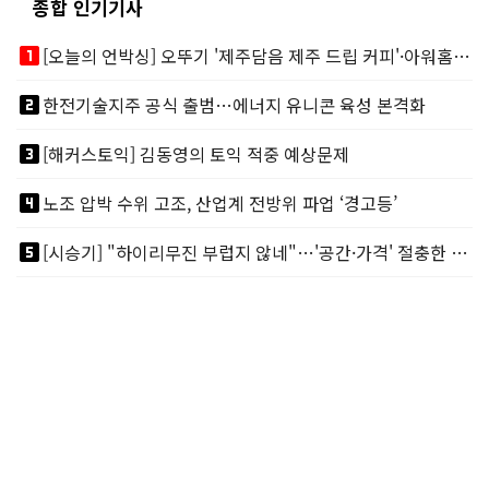
종합 인기기사
looks_one
[오늘의 언박싱] 오뚜기 '제주담음 제주 드립 커피'·아워홈 ‘갓석박지’ 外
looks_two
한전기술지주 공식 출범…에너지 유니콘 육성 본격화
looks_3
[해커스토익] 김동영의 토익 적중 예상문제
looks_4
노조 압박 수위 고조, 산업계 전방위 파업 ‘경고등’
looks_5
[시승기] "하이리무진 부럽지 않네"…'공간·가격' 절충한 카니발 하이루프