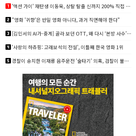
looks_one
'액션 가이' 재탄생 이동욱, 상탈 탈출 신까지 200% 직접 소화
looks_two
"영화 '귀향'은 반일 영화 아니다, 과거 직면해야 한다"
looks_3
[김민서의 AI가-중계] 골라 보던 OTT, 왜 다시 ‘본방 사수’를 부르나
looks_4
'사랑의 하츄핑: 고래보석의 전설', 이틀째 한국 영화 1위
looks_5
경찰이 송치한 이재룡 음주운전 '술타기' 의혹, 검찰이 불기소