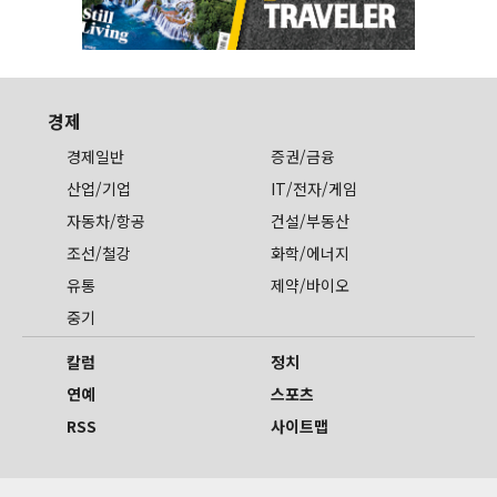
경제
경제일반
증권/금융
산업/기업
IT/전자/게임
자동차/항공
건설/부동산
조선/철강
화학/에너지
유통
제약/바이오
중기
칼럼
정치
연예
스포츠
RSS
사이트맵