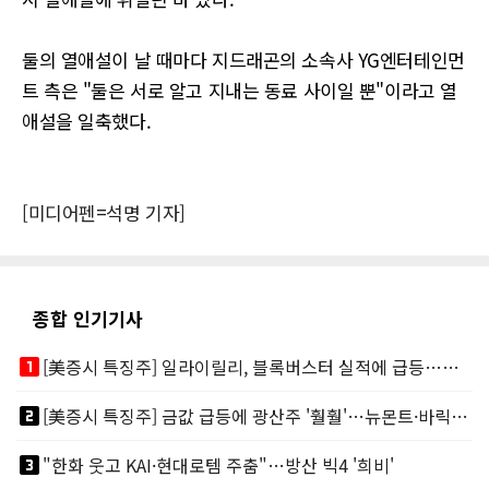
둘의 열애설이 날 때마다 지드래곤의 소속사 YG엔터테인먼
트 측은 "둘은 서로 알고 지내는 동료 사이일 뿐"이라고 열
애설을 일축했다.
[미디어펜=석명 기자]
종합 인기기사
looks_one
[美증시 특징주] 일라이릴리, 블록버스터 실적에 급등…마운자로 매출 폭발
looks_two
[美증시 특징주] 금값 급등에 광산주 '훨훨'…뉴몬트·바릭마이닝 주도
looks_3
"한화 웃고 KAI·현대로템 주춤"…방산 빅4 '희비'