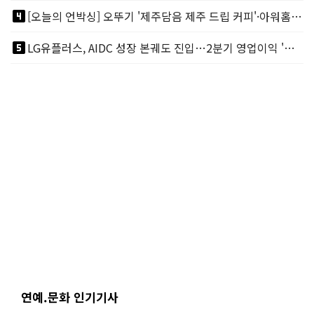
looks_4
[오늘의 언박싱] 오뚜기 '제주담음 제주 드립 커피'·아워홈 ‘갓석박지’ 外
looks_5
LG유플러스, AIDC 성장 본궤도 진입…2분기 영업이익 '역대 최대'
연예.문화 인기기사