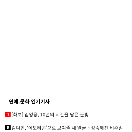
연예.문화 인기기사
looks_one
[화보] 임영웅, 10년의 시간을 담은 눈빛
looks_two
김다현, ‘이모티콘’으로 보여줄 새 얼굴…성숙해진 비주얼