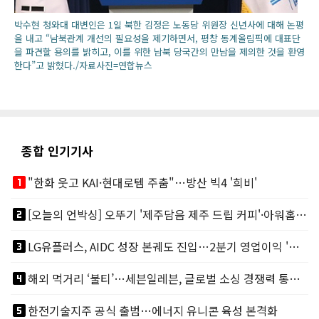
박수현 청와대 대변인은 1일 북한 김정은 노동당 위원장 신년사에 대해 논평
을 내고 “남북관계 개선의 필요성을 제기하면서, 평창 동계올림픽에 대표단
을 파견할 용의를 밝히고, 이를 위한 남북 당국간의 만남을 제의한 것을 환영
한다”고 밝혔다./자료사진=연합뉴스
종합 인기기사
looks_one
"한화 웃고 KAI·현대로템 주춤"…방산 빅4 '희비'
looks_two
[오늘의 언박싱] 오뚜기 '제주담음 제주 드립 커피'·아워홈 ‘갓석박지’ 外
looks_3
LG유플러스, AIDC 성장 본궤도 진입…2분기 영업이익 '역대 최대'
looks_4
해외 먹거리 ‘불티’…세븐일레븐, 글로벌 소싱 경쟁력 통했다
looks_5
한전기술지주 공식 출범…에너지 유니콘 육성 본격화