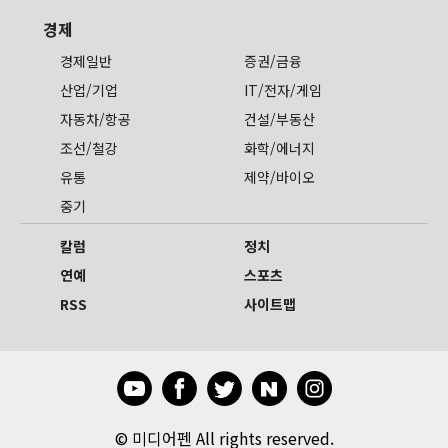
경제
경제일반
증권/금융
산업/기업
IT/전자/게임
자동차/항공
건설/부동산
조선/철강
화학/에너지
유통
제약/바이오
중기
칼럼
정치
연예
스포츠
RSS
사이트맵
©
미디어펜 All rights reserved.