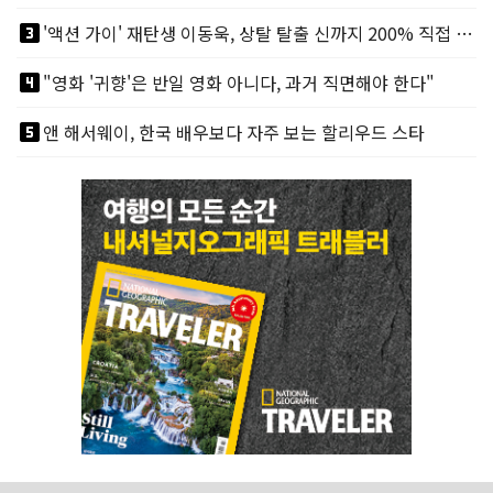
looks_3
'액션 가이' 재탄생 이동욱, 상탈 탈출 신까지 200% 직접 소화
looks_4
"영화 '귀향'은 반일 영화 아니다, 과거 직면해야 한다"
looks_5
앤 해서웨이, 한국 배우보다 자주 보는 할리우드 스타