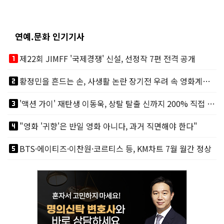
연예.문화 인기기사
looks_one
제22회 JIMFF '국제경쟁' 신설, 선정작 7편 전격 공개
looks_two
황정민을 흔드는 손, 사생활 논란 장기전 우려 속 영화계도 리스크
looks_3
'액션 가이' 재탄생 이동욱, 상탈 탈출 신까지 200% 직접 소화
looks_4
"영화 '귀향'은 반일 영화 아니다, 과거 직면해야 한다"
looks_5
BTS·에이티즈·이찬원·코르티스 등, KM차트 7월 월간 정상