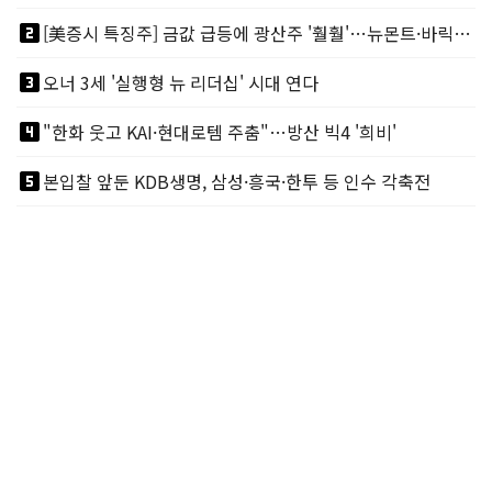
looks_two
[美증시 특징주] 금값 급등에 광산주 '훨훨'…뉴몬트·바릭마이닝 주도
looks_3
오너 3세 '실행형 뉴 리더십' 시대 연다
looks_4
"한화 웃고 KAI·현대로템 주춤"…방산 빅4 '희비'
looks_5
본입찰 앞둔 KDB생명, 삼성·흥국·한투 등 인수 각축전