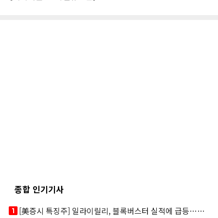
종합 인기기사
looks_one
[美증시 특징주] 일라이릴리, 블록버스터 실적에 급등…마운자로 매출 폭발