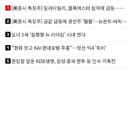
looks_one
[美증시 특징주] 일라이릴리, 블록버스터 실적에 급등…마운자로 매출 폭발
looks_two
[美증시 특징주] 금값 급등에 광산주 '훨훨'…뉴몬트·바릭마이닝 주도
looks_3
오너 3세 '실행형 뉴 리더십' 시대 연다
looks_4
"한화 웃고 KAI·현대로템 주춤"…방산 빅4 '희비'
looks_5
본입찰 앞둔 KDB생명, 삼성·흥국·한투 등 인수 각축전