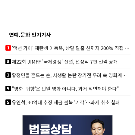
연예.문화 인기기사
looks_one
'액션 가이' 재탄생 이동욱, 상탈 탈출 신까지 200% 직접 소화
looks_two
제22회 JIMFF '국제경쟁' 신설, 선정작 7편 전격 공개
looks_3
황정민을 흔드는 손, 사생활 논란 장기전 우려 속 영화계도 리스크
looks_4
"영화 '귀향'은 반일 영화 아니다, 과거 직면해야 한다"
looks_5
유연석, 30억대 추징 세금 불복 ‘기각’…과세 취소 실패