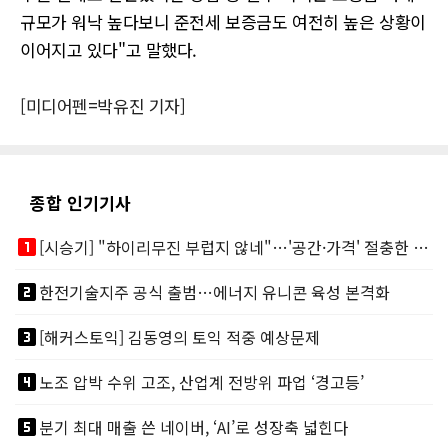
규모가 워낙 높다보니 준전세 보증금도 여전히 높은 상황이
이어지고 있다"고 말했다.
[미디어펜=박유진 기자]
종합 인기기사
looks_one
[시승기] "하이리무진 부럽지 않네"…'공간·가격' 절충한 카니발 하이루프
looks_two
한전기술지주 공식 출범…에너지 유니콘 육성 본격화
looks_3
[해커스토익] 김동영의 토익 적중 예상문제
looks_4
노조 압박 수위 고조, 산업계 전방위 파업 ‘경고등’
looks_5
분기 최대 매출 쓴 네이버, ‘AI’로 성장축 넓힌다