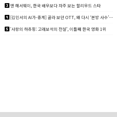
looks_3
앤 해서웨이, 한국 배우보다 자주 보는 할리우드 스타
looks_4
[김민서의 AI가-중계] 골라 보던 OTT, 왜 다시 ‘본방 사수’를 부르나
looks_5
'사랑의 하츄핑: 고래보석의 전설', 이틀째 한국 영화 1위