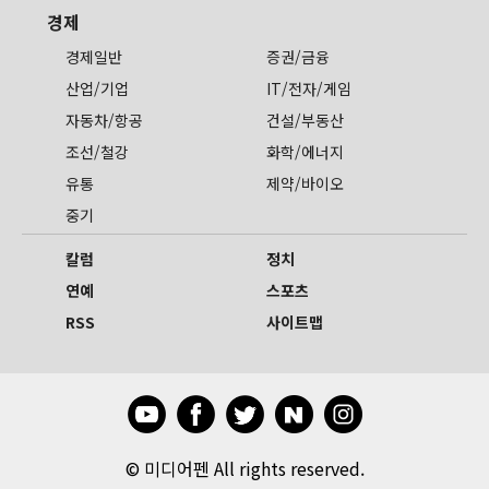
경제
경제일반
증권/금융
산업/기업
IT/전자/게임
자동차/항공
건설/부동산
조선/철강
화학/에너지
유통
제약/바이오
중기
칼럼
정치
연예
스포츠
RSS
사이트맵
©
미디어펜 All rights reserved.