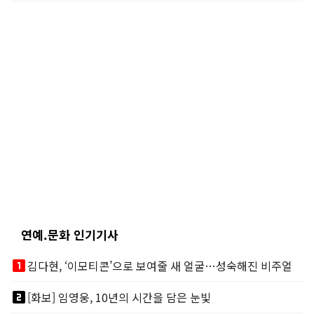
연예.문화 인기기사
looks_one
김다현, ‘이모티콘’으로 보여줄 새 얼굴…성숙해진 비주얼
looks_two
[화보] 임영웅, 10년의 시간을 담은 눈빛