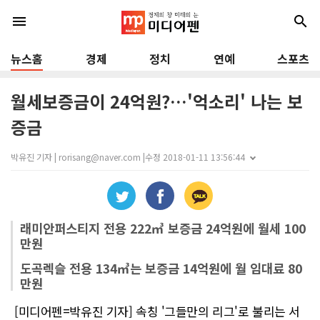
menu
search
뉴스홈
경제
정치
연예
스포츠
월세보증금이 24억원?…'억소리' 나는 보
증금
박유진 기자 | rorisang@naver.com |
수정 2018-01-11 13:56:44
래미안퍼스티지 전용 222㎥ 보증금 24억원에 월세 100
만원
도곡렉슬 전용 134㎥는 보증금 14억원에 월 임대료 80
만원
[미디어펜=박유진 기자] 속칭 '그들만의 리그'로 불리는 서