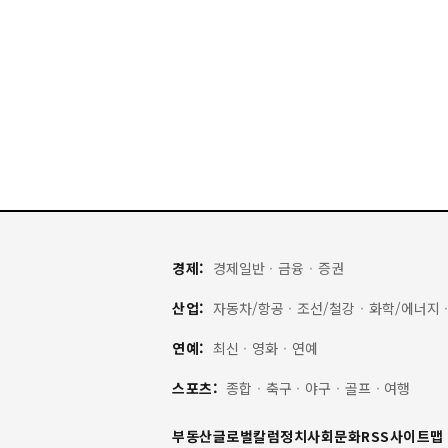
경제:
경제일반
·
금융
·
증권
산업:
자동차/항공
·
조선/철강
·
화학/에너지
연예:
최신
·
영화
·
연예
스포츠:
종합
·
축구
·
야구
·
골프
·
여행
부동산
글로벌
칼럼
정치
사회
문화
RSS
사이트맵