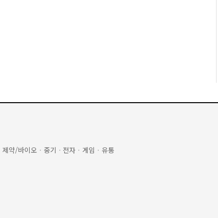
·
제약/바이오
·
중기
·
전자
·
게임
·
유통