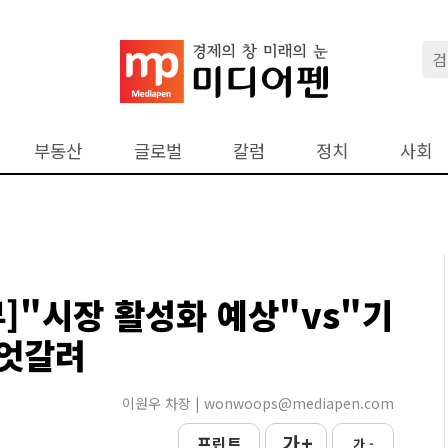
부동산
글로벌
칼럼
정치
사회
]"시장 활성화 예상"vs"기
 엇갈려
이원우 차장 | wonwoops@mediapen.com
가 +
프린트
가 -