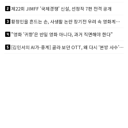
looks_two
제22회 JIMFF '국제경쟁' 신설, 선정작 7편 전격 공개
looks_3
황정민을 흔드는 손, 사생활 논란 장기전 우려 속 영화계도 리스크
looks_4
"영화 '귀향'은 반일 영화 아니다, 과거 직면해야 한다"
looks_5
[김민서의 AI가-중계] 골라 보던 OTT, 왜 다시 ‘본방 사수’를 부르나