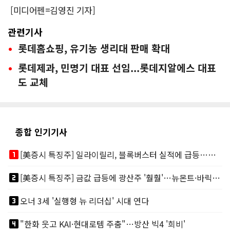
[미디어펜=김영진 기자]
관련기사
롯데홈쇼핑, 유기농 생리대 판매 확대
롯데제과, 민명기 대표 선임...롯데지알에스 대표
도 교체
종합 인기기사
looks_one
[美증시 특징주] 일라이릴리, 블록버스터 실적에 급등…마운자로 매출 폭발
looks_two
[美증시 특징주] 금값 급등에 광산주 '훨훨'…뉴몬트·바릭마이닝 주도
looks_3
오너 3세 '실행형 뉴 리더십' 시대 연다
looks_4
"한화 웃고 KAI·현대로템 주춤"…방산 빅4 '희비'