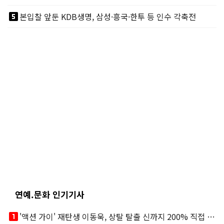
looks_5
본입찰 앞둔 KDB생명, 삼성·흥국·한투 등 인수 각축전
연예.문화 인기기사
looks_one
'액션 가이' 재탄생 이동욱, 상탈 탈출 신까지 200% 직접 소화