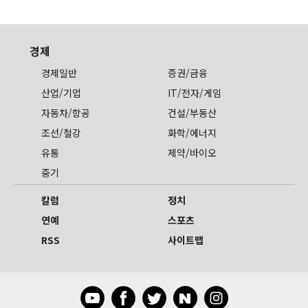
경제
경제일반
증권/금융
산업/기업
IT/전자/게임
자동차/항공
건설/부동산
조선/철강
화학/에너지
유통
제약/바이오
중기
칼럼
정치
연예
스포츠
RSS
사이트맵