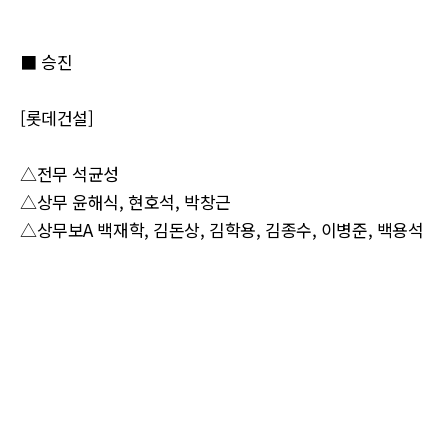
■ 승진
[롯데건설]
△전무 석균성
△상무 윤해식, 현호석, 박창근
△상무보A 백재학, 김돈상, 김학용, 김종수, 이병준, 백용석