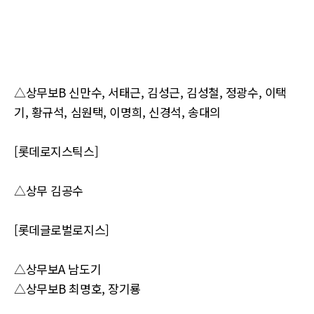
△상무보B 신만수, 서태근, 김성근, 김성철, 정광수, 이택
기, 황규석, 심원택, 이명희, 신경석, 송대의
[롯데로지스틱스]
△상무 김공수
[롯데글로벌로지스]
△상무보A 남도기
△상무보B 최명호, 장기룡