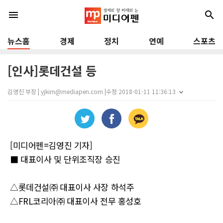
menu
search
뉴스홈
경제
정치
연예
스포츠
[인사]롯데건설 등
김영진 부장 | yjkim@mediapen.com |
수정 2018-01-11 11:36:13
[미디어펜=김영진 기자]
■ 대표이사 및 단위조직장 승진
△롯데건설㈜ 대표이사 사장 하석주
△FRL코리아㈜ 대표이사 전무 홍성호