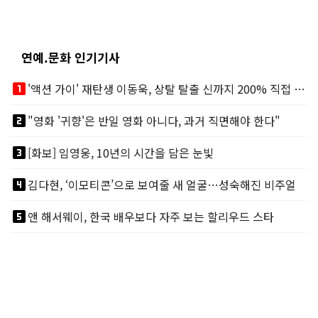
연예.문화 인기기사
looks_one
'액션 가이' 재탄생 이동욱, 상탈 탈출 신까지 200% 직접 소화
looks_two
"영화 '귀향'은 반일 영화 아니다, 과거 직면해야 한다"
looks_3
[화보] 임영웅, 10년의 시간을 담은 눈빛
looks_4
김다현, ‘이모티콘’으로 보여줄 새 얼굴…성숙해진 비주얼
looks_5
앤 해서웨이, 한국 배우보다 자주 보는 할리우드 스타