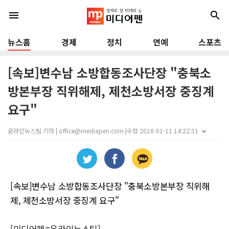
menu
search
뉴스홈
경제
정치
연예
스포츠
[속보]변수남 소방합동조사단장 "충북소
방본부장 직위해제, 제천소방서장 중징계
요구"
온라인뉴스팀 기자 | office@mediapen.com |
수정 2018-01-11 14:22:51
[속보]변수남 소방합동조사단장 "충북소방본부장 직위해
제, 제천소방서장 중징계 요구"
[미디어펜=온라인뉴스팀]