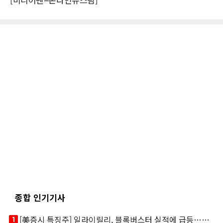
종합 인기기사
looks_one
[美증시 특징주] 일라이릴리, 블록버스터 실적에 급등…마운자로 매출 폭발