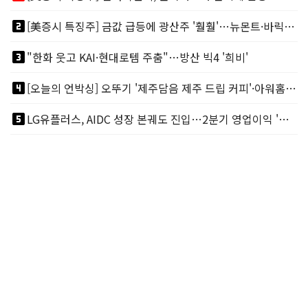
looks_two
[美증시 특징주] 금값 급등에 광산주 '훨훨'…뉴몬트·바릭마이닝 주도
looks_3
"한화 웃고 KAI·현대로템 주춤"…방산 빅4 '희비'
looks_4
[오늘의 언박싱] 오뚜기 '제주담음 제주 드립 커피'·아워홈 ‘갓석박지’ 外
looks_5
LG유플러스, AIDC 성장 본궤도 진입…2분기 영업이익 '역대 최대'