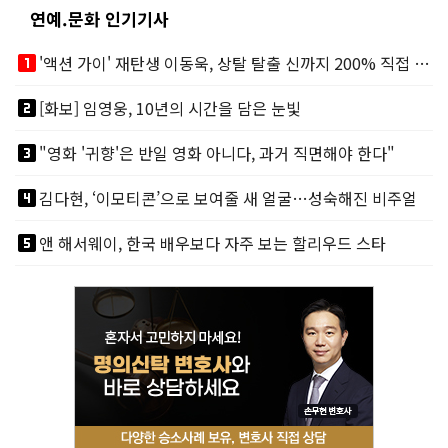
연예.문화 인기기사
looks_one
'액션 가이' 재탄생 이동욱, 상탈 탈출 신까지 200% 직접 소화
looks_two
[화보] 임영웅, 10년의 시간을 담은 눈빛
looks_3
"영화 '귀향'은 반일 영화 아니다, 과거 직면해야 한다"
looks_4
김다현, ‘이모티콘’으로 보여줄 새 얼굴…성숙해진 비주얼
looks_5
앤 해서웨이, 한국 배우보다 자주 보는 할리우드 스타