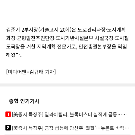
김준기 2부시장(기술고시 20회)은 도로관리과장·도시계획
과장·균형발전추진단장·도시기반시설본부 시설국장·도시철
도국장을 거친 지역계획 전문가로, 안전총괄본부장을 역임
해왔다.
[미디어펜=김규태 기자]
종합 인기기사
looks_one
[美증시 특징주] 일라이릴리, 블록버스터 실적에 급등…마운자로 매출 폭발
looks_two
[美증시 특징주] 금값 급등에 광산주 '훨훨'…뉴몬트·바릭마이닝 주도