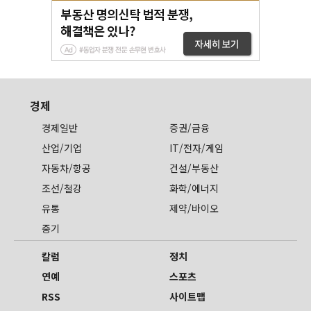
경제
경제일반
증권/금융
산업/기업
IT/전자/게임
자동차/항공
건설/부동산
조선/철강
화학/에너지
유통
제약/바이오
중기
칼럼
정치
연예
스포츠
RSS
사이트맵