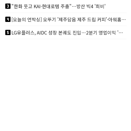
looks_3
"한화 웃고 KAI·현대로템 주춤"…방산 빅4 '희비'
looks_4
[오늘의 언박싱] 오뚜기 '제주담음 제주 드립 커피'·아워홈 ‘갓석박지’ 外
looks_5
LG유플러스, AIDC 성장 본궤도 진입…2분기 영업이익 '역대 최대'