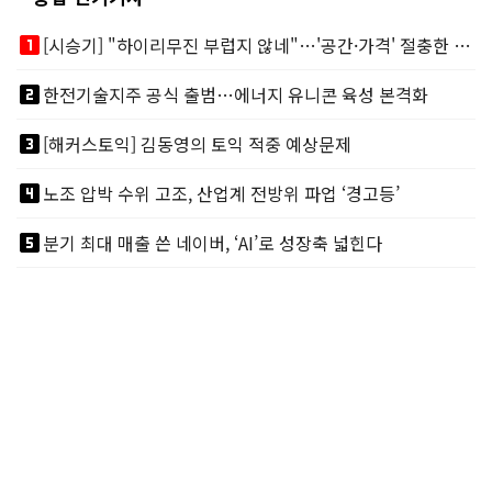
looks_one
[시승기] "하이리무진 부럽지 않네"…'공간·가격' 절충한 카니발 하이루프
looks_two
한전기술지주 공식 출범…에너지 유니콘 육성 본격화
looks_3
[해커스토익] 김동영의 토익 적중 예상문제
looks_4
노조 압박 수위 고조, 산업계 전방위 파업 ‘경고등’
looks_5
분기 최대 매출 쓴 네이버, ‘AI’로 성장축 넓힌다