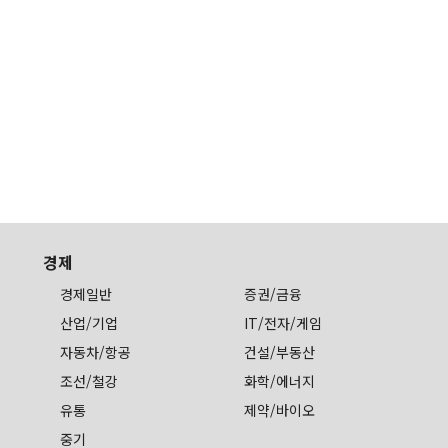
경제
경제일반
증권/금융
산업/기업
IT/전자/게임
자동차/항공
건설/부동산
조선/철강
화학/에너지
유통
제약/바이오
중기