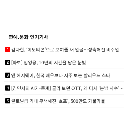
연예.문화 인기기사
looks_one
김다현, ‘이모티콘’으로 보여줄 새 얼굴…성숙해진 비주얼
looks_two
[화보] 임영웅, 10년의 시간을 담은 눈빛
looks_3
앤 해서웨이, 한국 배우보다 자주 보는 할리우드 스타
looks_4
[김민서의 AI가-중계] 골라 보던 OTT, 왜 다시 ‘본방 사수’를 부르나
looks_5
글로벌급 기대 무색해진 '호프', 500만도 가물가물