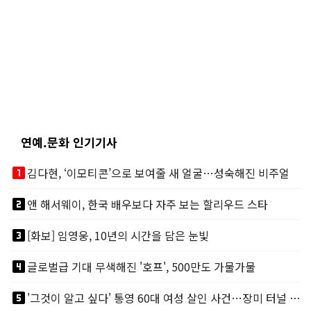
연예.문화 인기기사
looks_one
김다현, ‘이모티콘’으로 보여줄 새 얼굴…성숙해진 비주얼
looks_two
앤 해서웨이, 한국 배우보다 자주 보는 할리우드 스타
looks_3
[화보] 임영웅, 10년의 시간을 담은 눈빛
looks_4
글로벌급 기대 무색해진 '호프', 500만도 가물가물
looks_5
'그것이 알고 싶다' 통영 60대 여성 살인 사건…장미 터널 아래 킬러, 누구냐 넌?