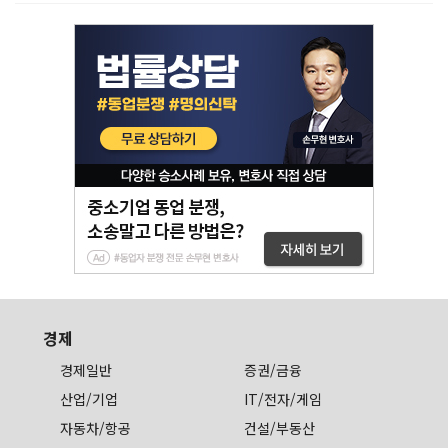
경제
경제일반
증권/금융
산업/기업
IT/전자/게임
자동차/항공
건설/부동산