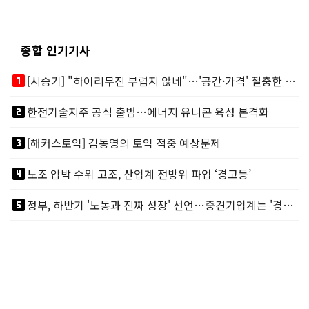
종합 인기기사
looks_one
[시승기] "하이리무진 부럽지 않네"…'공간·가격' 절충한 카니발 하이루프
looks_two
한전기술지주 공식 출범…에너지 유니콘 육성 본격화
looks_3
[해커스토익] 김동영의 토익 적중 예상문제
looks_4
노조 압박 수위 고조, 산업계 전방위 파업 ‘경고등’
looks_5
정부, 하반기 '노동과 진짜 성장' 선언…중견기업계는 '경영 불확실성' 우려