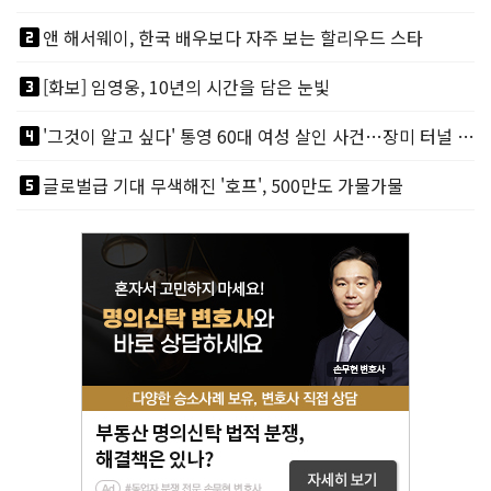
looks_two
앤 해서웨이, 한국 배우보다 자주 보는 할리우드 스타
looks_3
[화보] 임영웅, 10년의 시간을 담은 눈빛
looks_4
'그것이 알고 싶다' 통영 60대 여성 살인 사건…장미 터널 아래 킬러, 누구냐 넌?
looks_5
글로벌급 기대 무색해진 '호프', 500만도 가물가물