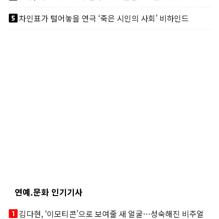
looks_5
차인표가 털어놓을 연극 ‘죽은 시인의 사회’ 비하인드
연예.문화 인기기사
looks_one
김다현, ‘이모티콘’으로 보여줄 새 얼굴…성숙해진 비주얼