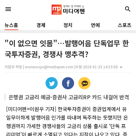
menu
search
뉴스홈
경제
정치
연예
스포츠
"이 없으면 잇몸"…발행어음 단독업무 한
국투자증권, 경쟁사 맹추격?
이원우 차장 | wonwoops@mediapen.com |
수정 2018-01-25 14:19:08
은행권 고금리 예금·증권사 고금리RP 카드 내걸어 반격
[미디어펜=이원우 기자] 한국투자증권이 증권업계에서 유
일무이하게 발행어음 인가를 따내며 독주하는 듯했지만 은
행권까지 가세한 경쟁사들의 고금리 상품 출시로 ‘단독 프
리미엄’이 빠르게 소멸되고 있다는 지적이 나오고 있다. 증