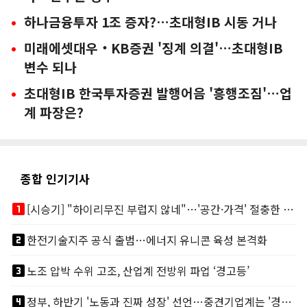
하나금융투자 1조 증자?…초대형IB 시동 거나
미래에셋대우‧KB증권 '징계 의결'…초대형IB
변수 되나
초대형IB 한국투자증권 발행어음 '흥행조짐'…업
계 파장은?
종합 인기기사
looks_one
[시승기] "하이리무진 부럽지 않네"…'공간·가격' 절충한 카니발 하이루프
looks_two
한전기술지주 공식 출범…에너지 유니콘 육성 본격화
looks_3
노조 압박 수위 고조, 산업계 전방위 파업 ‘경고등’
looks_4
정부, 하반기 '노동과 진짜 성장' 선언…중견기업계는 '경영 불확실성' 우려