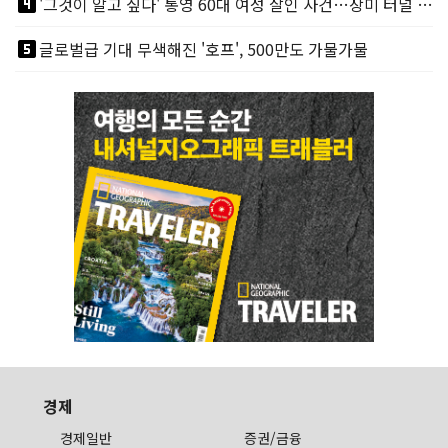
looks_4
'그것이 알고 싶다' 통영 60대 여성 살인 사건…장미 터널 아래 킬러, 누구냐 넌?
looks_5
글로벌급 기대 무색해진 '호프', 500만도 가물가물
경제
경제일반
증권/금융