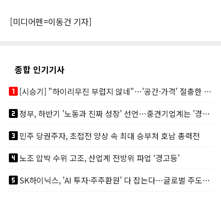
[미디어펜=이동건 기자]
종합 인기기사
looks_one
[시승기] "하이리무진 부럽지 않네"…'공간·가격' 절충한 카니발 하이루프
looks_two
정부, 하반기 '노동과 진짜 성장' 선언…중견기업계는 '경영 불확실성' 우려
looks_3
민주 당권주자, 초접전 양상 속 최대 승부처 호남 총력전
looks_4
노조 압박 수위 고조, 산업계 전방위 파업 ‘경고등’
looks_5
SK하이닉스, 'AI 투자·주주환원' 다 잡는다…글로벌 주도권 굳히기