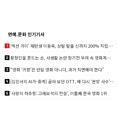
연예.문화 인기기사
looks_one
'액션 가이' 재탄생 이동욱, 상탈 탈출 신까지 200% 직접 소화
looks_two
황정민을 흔드는 손, 사생활 논란 장기전 우려 속 영화계도 리스크
looks_3
"영화 '귀향'은 반일 영화 아니다, 과거 직면해야 한다"
looks_4
[김민서의 AI가-중계] 골라 보던 OTT, 왜 다시 ‘본방 사수’를 부르나
looks_5
'사랑의 하츄핑: 고래보석의 전설', 이틀째 한국 영화 1위