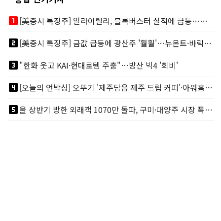
looks_one
[美증시 특징주] 일라이릴리, 블록버스터 실적에 급등…마운자로 매출 폭발
looks_two
[美증시 특징주] 금값 급등에 광산주 '훨훨'…뉴몬트·바릭마이닝 주도
looks_3
"한화 웃고 KAI·현대로템 주춤"…방산 빅4 '희비'
looks_4
[오늘의 언박싱] 오뚜기 '제주담음 제주 드립 커피'·아워홈 ‘갓석박지’ 外
looks_5
올 상반기 방한 외래객 1070만 돌파, 구미·대양주 시장 폭발적 성장