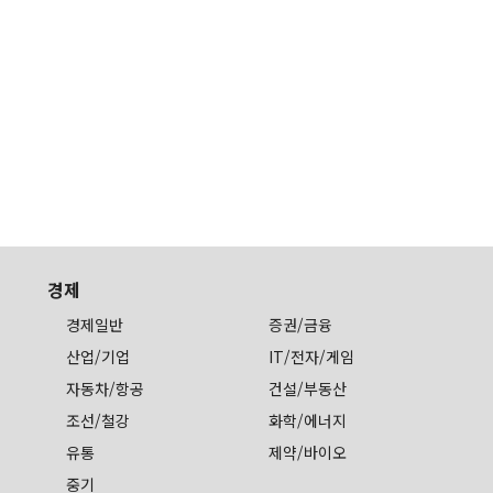
경제
경제일반
증권/금융
산업/기업
IT/전자/게임
자동차/항공
건설/부동산
조선/철강
화학/에너지
유통
제약/바이오
중기