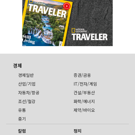
경제
경제일반
증권/금융
산업/기업
IT/전자/게임
자동차/항공
건설/부동산
조선/철강
화학/에너지
유통
제약/바이오
중기
칼럼
정치