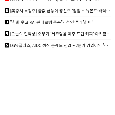
looks_two
[美증시 특징주] 금값 급등에 광산주 '훨훨'…뉴몬트·바릭마이닝 주도
looks_3
"한화 웃고 KAI·현대로템 주춤"…방산 빅4 '희비'
looks_4
[오늘의 언박싱] 오뚜기 '제주담음 제주 드립 커피'·아워홈 ‘갓석박지’ 外
looks_5
LG유플러스, AIDC 성장 본궤도 진입…2분기 영업이익 '역대 최대'