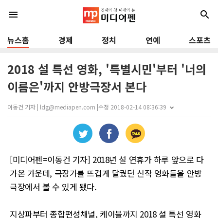
menu
search
뉴스홈
경제
정치
연예
스포츠
2018 설 특선 영화, '특별시민'부터 '너의
이름은'까지 안방극장서 본다
이동건 기자 | ldg@mediapen.com |
수정 2018-02-14 08:36:39
[미디어펜=이동건 기자] 2018년 설 연휴가 하루 앞으로 다
가온 가운데, 극장가를 뜨겁게 달궜던 신작 영화들을 안방
극장에서 볼 수 있게 됐다.
지상파부터 종합편성채널, 케이블까지 2018 설 특선 영화