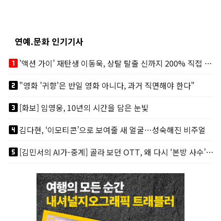
연예.문화 인기기사
looks_one
'액션 가이' 재탄생 이동욱, 상탈 탈출 신까지 200% 직접 소화
looks_two
"영화 '귀향'은 반일 영화 아니다, 과거 직면해야 한다"
looks_3
[화보] 임영웅, 10년의 시간을 담은 눈빛
looks_4
김다현, ‘이모티콘’으로 보여줄 새 얼굴…성숙해진 비주얼
looks_5
[김민서의 AI가-중계] 골라 보던 OTT, 왜 다시 ‘본방 사수’를 부르나