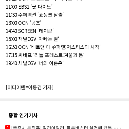
11:00 EBS1 '굿 다이노'
11:30 수퍼액션 '쇼생크 탈출'
13:00 OCN '공조'
14:40 SCREEN '테이큰'
15:00 채널CGV '아빠는 딸'
16:50 OCN '배트맨 대 슈퍼맨:저스티스의 시작'
17:15 씨네프 '리틀 포레스트:겨울과 봄'
19:40 채널CGV '너의 이름은'
[미디어펜=이동건 기자]
종합 인기기사
looks_one
[美증시 특징주] 일라이릴리, 블록버스터 실적에 급등…마운자로 매출 폭발