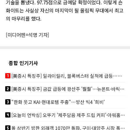
기술을 뽐냈다. 97.75점으로 금메달 확정이었다. 이렇게 숀
화이트는 사실상 자신의 마지막이 될 올림픽 무대에서 최고
의 마무리를 했다.
[미디어펜=석명 기자]
종합 인기기사
looks_one
[美증시 특징주] 일라이릴리, 블록버스터 실적에 급등…마운자로 매출 폭발
looks_two
[美증시 특징주] 금값 급등에 광산주 '훨훨'…뉴몬트·바릭마이닝 주도
looks_3
"한화 웃고 KAI·현대로템 주춤"…방산 빅4 '희비'
looks_4
[오늘의 언박싱] 오뚜기 '제주담음 제주 드립 커피'·아워홈 ‘갓석박지’ 外
looks_5
올 상반기 방한 외래객 1070만 돌파, 구미·대양주 시장 폭발적 성장