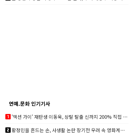
연예.문화 인기기사
looks_one
'액션 가이' 재탄생 이동욱, 상탈 탈출 신까지 200% 직접 소화
looks_two
황정민을 흔드는 손, 사생활 논란 장기전 우려 속 영화계도 리스크