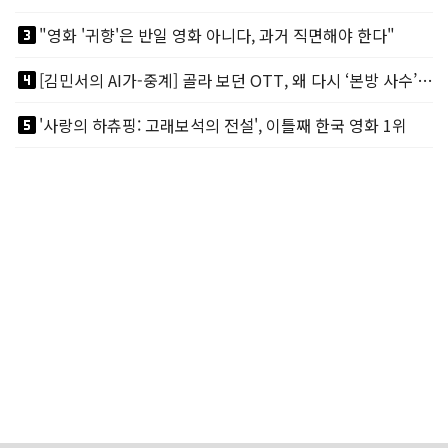
looks_3
"영화 '귀향'은 반일 영화 아니다, 과거 직면해야 한다"
looks_4
[김민서의 AI가-중계] 골라 보던 OTT, 왜 다시 ‘본방 사수’를 부르나
looks_5
'사랑의 하츄핑: 고래보석의 전설', 이틀째 한국 영화 1위