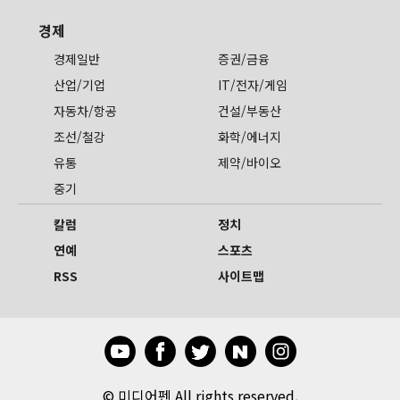
경제
경제일반
증권/금융
산업/기업
IT/전자/게임
자동차/항공
건설/부동산
조선/철강
화학/에너지
유통
제약/바이오
중기
칼럼
정치
연예
스포츠
RSS
사이트맵
©
미디어펜 All rights reserved.