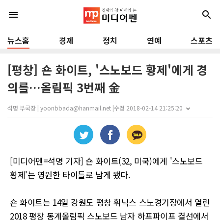
menu
search
뉴스홈
경제
정치
연예
스포츠
[평창] 숀 화이트, '스노보드 황제'에게 경
의를…올림픽 3번째 金
석명 부국장 | yoonbbada@hanmail.net |
수정 2018-02-14 21:25:20
[미디어펜=석명 기자] 숀 화이트(32, 미국)에게 '스노보드
황제'는 영원한 타이틀로 남게 됐다.
숀 화이트는 14일 강원도 평창 휘닉스 스노경기장에서 열린
2018 평창 동계올림픽 스노보드 남자 하프파이프 결선에서