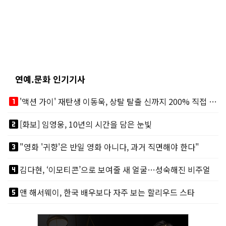
연예.문화 인기기사
looks_one
'액션 가이' 재탄생 이동욱, 상탈 탈출 신까지 200% 직접 소화
looks_two
[화보] 임영웅, 10년의 시간을 담은 눈빛
looks_3
"영화 '귀향'은 반일 영화 아니다, 과거 직면해야 한다"
looks_4
김다현, ‘이모티콘’으로 보여줄 새 얼굴…성숙해진 비주얼
looks_5
앤 해서웨이, 한국 배우보다 자주 보는 할리우드 스타