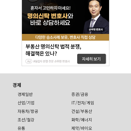
경제
경제일반
증권/금융
산업/기업
IT/전자/게임
자동차/항공
건설/부동산
조선/철강
화학/에너지
유통
제약/바이오