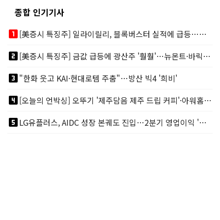
종합 인기기사
looks_one
[美증시 특징주] 일라이릴리, 블록버스터 실적에 급등…마운자로 매출 폭발
looks_two
[美증시 특징주] 금값 급등에 광산주 '훨훨'…뉴몬트·바릭마이닝 주도
looks_3
"한화 웃고 KAI·현대로템 주춤"…방산 빅4 '희비'
looks_4
[오늘의 언박싱] 오뚜기 '제주담음 제주 드립 커피'·아워홈 ‘갓석박지’ 外
looks_5
LG유플러스, AIDC 성장 본궤도 진입…2분기 영업이익 '역대 최대'