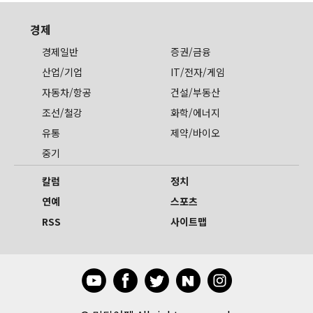
경제
경제일반
증권/금융
산업/기업
IT/전자/게임
자동차/항공
건설/부동산
조선/철강
화학/에너지
유통
제약/바이오
중기
칼럼
정치
연예
스포츠
RSS
사이트맵