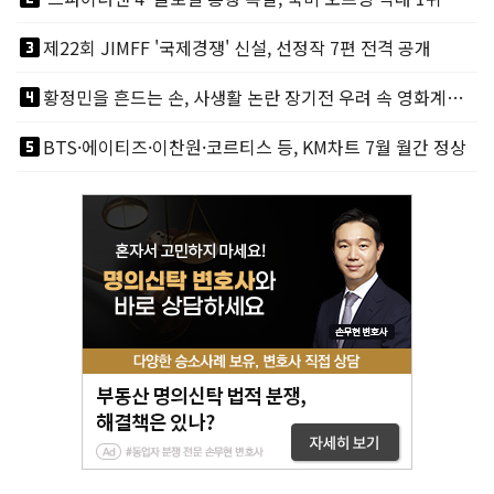
looks_3
제22회 JIMFF '국제경쟁' 신설, 선정작 7편 전격 공개
looks_4
황정민을 흔드는 손, 사생활 논란 장기전 우려 속 영화계도 리스크
looks_5
BTS·에이티즈·이찬원·코르티스 등, KM차트 7월 월간 정상