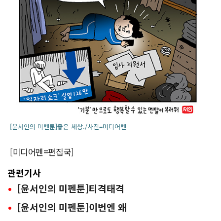
[윤서인의 미펜툰]좋은 세상./사진=미디어펜
[미디어펜=편집국]
관련기사
[윤서인의 미펜툰]티격태격
[윤서인의 미펜툰]이번엔 왜