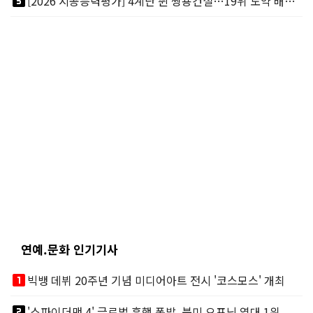
looks_5
[2026 시공능력평가] 4계단 뛴 쌍용건설…19위 도약 배경엔 ‘재무체력’
연예.문화 인기기사
looks_one
빅뱅 데뷔 20주년 기념 미디어아트 전시 '코스모스' 개최
looks_two
'스파이더맨 4' 글로벌 흥행 폭발, 북미 오프닝 역대 1위