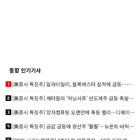
종합 인기기사
looks_one
[美증시 특징주] 일라이릴리, 블록버스터 실적에 급등…마운자로 매출 폭발
looks_two
[美증시 특징주] 캐터필러 '어닝서프' 반도체주 급등 촉발…"AI 데이터센터 건설 강력"
looks_3
[美증시 특징주] 양자컴퓨팅 오랜만에 폭등 랠리…디웨이브·아이온큐 주도
looks_4
[美증시 특징주] 금값 급등에 광산주 '훨훨'…뉴몬트·바릭마이닝 주도