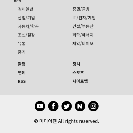
경제일반
증권/금융
산업/기업
IT/전자/게임
자동차/항공
건설/부동산
조선/철강
화학/에너지
유통
제약/바이오
중기
칼럼
정치
연예
스포츠
RSS
사이트맵
©
미디어펜 All rights reserved.