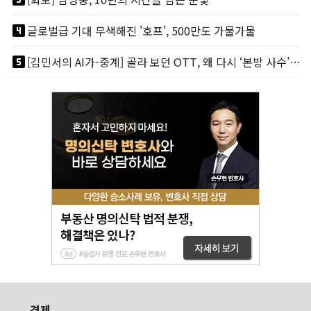
looks_4
글로벌급 기대 무색해진 '호프', 500만도 가물가물
looks_5
[김민서의 AI가-중계] 골라 보던 OTT, 왜 다시 ‘본방 사수’를 부르나
경제