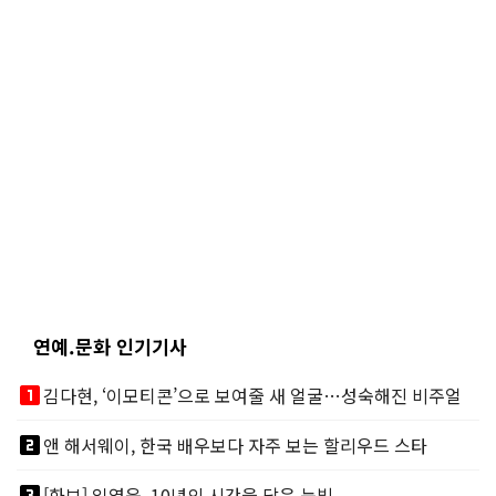
연예.문화 인기기사
looks_one
김다현, ‘이모티콘’으로 보여줄 새 얼굴…성숙해진 비주얼
looks_two
앤 해서웨이, 한국 배우보다 자주 보는 할리우드 스타
looks_3
[화보] 임영웅, 10년의 시간을 담은 눈빛