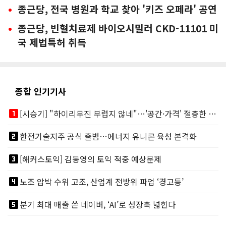
종근당, 전국 병원과 학교 찾아 '키즈 오페라' 공연
종근당, 빈혈치료제 바이오시밀러 CKD-11101 미
국 제법특허 취득
종합 인기기사
looks_one
[시승기] "하이리무진 부럽지 않네"…'공간·가격' 절충한 카니발 하이루프
looks_two
한전기술지주 공식 출범…에너지 유니콘 육성 본격화
looks_3
[해커스토익] 김동영의 토익 적중 예상문제
looks_4
노조 압박 수위 고조, 산업계 전방위 파업 ‘경고등’
looks_5
분기 최대 매출 쓴 네이버, ‘AI’로 성장축 넓힌다