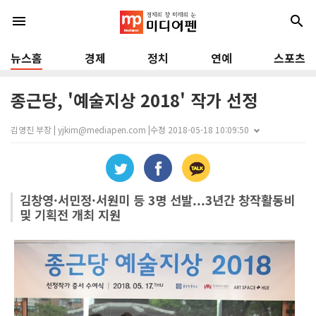
menu
search
뉴스홈
경제
정치
연예
스포츠
종근당, '예술지상 2018' 작가 선정
김영진 부장 | yjkim@mediapen.com |
수정 2018-05-18 10:09:50
김창영·서민정·서원미 등 3명 선발...3년간 창작활동비
및 기획전 개최 지원