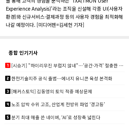
를 통해 고객의 경험을 분석하는 ‘TXA(TMON User
Experience Analysis)'라는 조직을 신설해 각종 UI(사용자
환경)와 신규서비스·결제과정 등의 사용자 경험을 최적화해
나갈 예정이다. [미디어펜=김세헌 기자]
종합 인기기사
looks_one
[시승기] "하이리무진 부럽지 않네"…'공간·가격' 절충한 카니발 하이루프
looks_two
한전기술지주 공식 출범…에너지 유니콘 육성 본격화
looks_3
[해커스토익] 김동영의 토익 적중 예상문제
looks_4
노조 압박 수위 고조, 산업계 전방위 파업 ‘경고등’
looks_5
분기 최대 매출 쓴 네이버, ‘AI’로 성장축 넓힌다