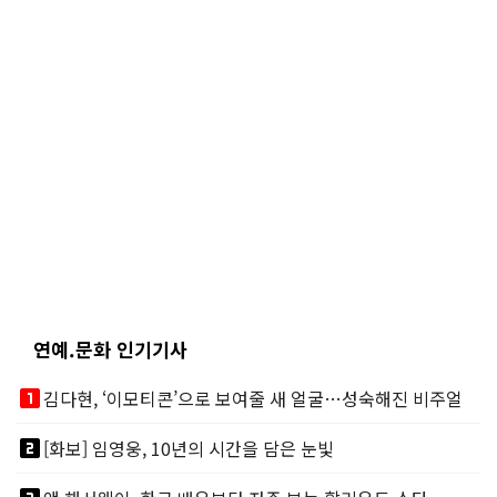
연예.문화 인기기사
looks_one
김다현, ‘이모티콘’으로 보여줄 새 얼굴…성숙해진 비주얼
looks_two
[화보] 임영웅, 10년의 시간을 담은 눈빛