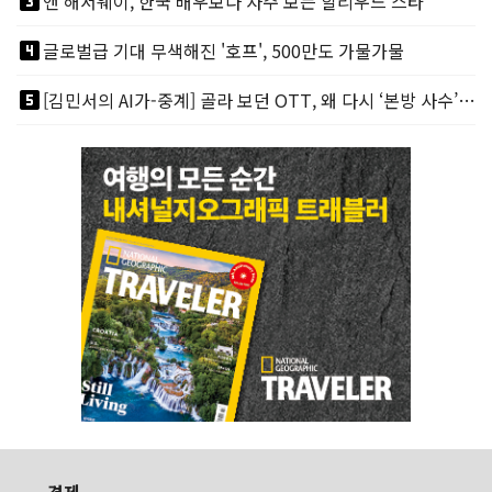
looks_3
앤 해서웨이, 한국 배우보다 자주 보는 할리우드 스타
looks_4
글로벌급 기대 무색해진 '호프', 500만도 가물가물
looks_5
[김민서의 AI가-중계] 골라 보던 OTT, 왜 다시 ‘본방 사수’를 부르나