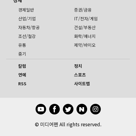
경제
경제일반
증권/금융
산업/기업
IT/전자/게임
자동차/항공
건설/부동산
조선/철강
화학/에너지
유통
제약/바이오
중기
칼럼
정치
연예
스포츠
RSS
사이트맵
©
미디어펜 All rights reserved.