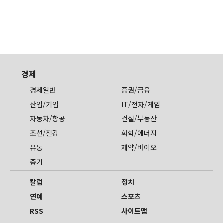
경제
경제일반
증권/금융
산업/기업
IT/전자/게임
자동차/항공
건설/부동산
조선/철강
화학/에너지
유통
제약/바이오
중기
칼럼
정치
연예
스포츠
RSS
사이트맵