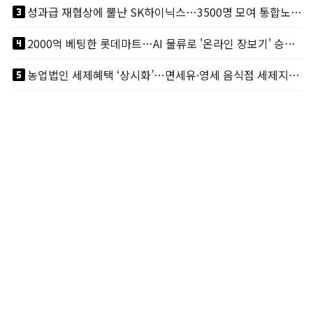
looks_3
성과급 재협상에 뿔난 SK하이닉스…3500명 모여 통합노조 띄운다
looks_4
2000억 베팅한 롯데마트…AI 물류로 '온라인 장보기' 승부수
looks_5
농업법인 세제혜택 ‘상시화’…면세유·영세 음식점 세제지원도 연장