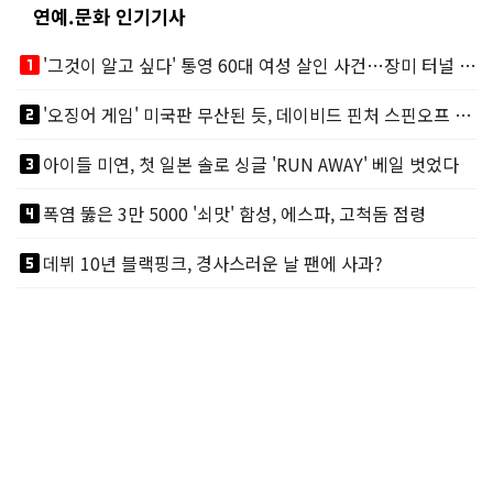
연예.문화 인기기사
looks_one
'그것이 알고 싶다' 통영 60대 여성 살인 사건…장미 터널 아래 킬러, 누구냐 넌?
looks_two
'오징어 게임' 미국판 무산된 듯, 데이비드 핀처 스핀오프 철회
looks_3
아이들 미연, 첫 일본 솔로 싱글 'RUN AWAY' 베일 벗었다
looks_4
폭염 뚫은 3만 5000 '쇠맛' 함성, 에스파, 고척돔 점령
looks_5
데뷔 10년 블랙핑크, 경사스러운 날 팬에 사과?