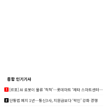
종합 인기기사
looks_one
[르포] AI 로봇이 물류 ‘척척’…롯데마트 ‘제타 스마트센터’ 가보니
looks_two
단통법 폐지 1년…통신3사, 지원금보다 ‘락인’ 강화 경쟁