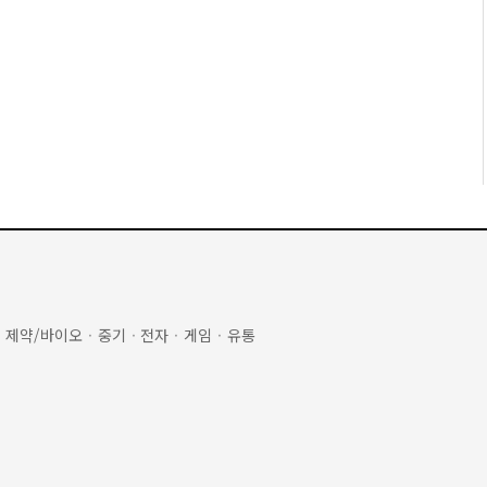
·
제약/바이오
·
중기
·
전자
·
게임
·
유통