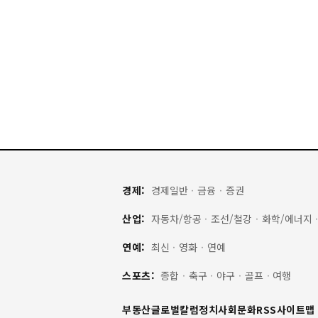
경제:
경제일반
·
금융
·
증권
산업:
자동차/항공
·
조선/철강
·
화학/에너지
연예:
최신
·
영화
·
연예
스포츠:
종합
·
축구
·
야구
·
골프
·
여행
부동산
글로벌
칼럼
정치
사회
문화
RSS
사이트맵