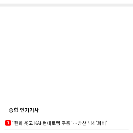
종합 인기기사
looks_one
"한화 웃고 KAI·현대로템 주춤"…방산 빅4 '희비'