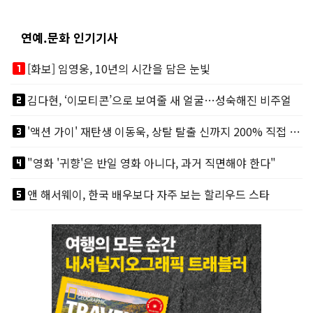
연예.문화 인기기사
looks_one
[화보] 임영웅, 10년의 시간을 담은 눈빛
looks_two
김다현, ‘이모티콘’으로 보여줄 새 얼굴…성숙해진 비주얼
looks_3
'액션 가이' 재탄생 이동욱, 상탈 탈출 신까지 200% 직접 소화
looks_4
"영화 '귀향'은 반일 영화 아니다, 과거 직면해야 한다"
looks_5
앤 해서웨이, 한국 배우보다 자주 보는 할리우드 스타