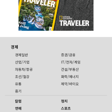
경제
경제일반
증권/금융
산업/기업
IT/전자/게임
자동차/항공
건설/부동산
조선/철강
화학/에너지
유통
제약/바이오
중기
칼럼
정치
연예
스포츠