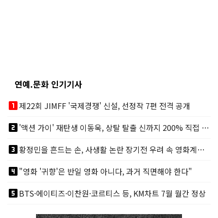
연예.문화 인기기사
looks_one
제22회 JIMFF '국제경쟁' 신설, 선정작 7편 전격 공개
looks_two
'액션 가이' 재탄생 이동욱, 상탈 탈출 신까지 200% 직접 소화
looks_3
황정민을 흔드는 손, 사생활 논란 장기전 우려 속 영화계도 리스크
looks_4
"영화 '귀향'은 반일 영화 아니다, 과거 직면해야 한다"
looks_5
BTS·에이티즈·이찬원·코르티스 등, KM차트 7월 월간 정상