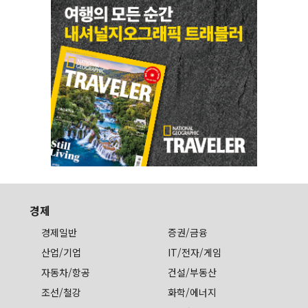
경제
경제일반
증권/금융
산업/기업
IT/전자/게임
자동차/항공
건설/부동산
조선/철강
화학/에너지