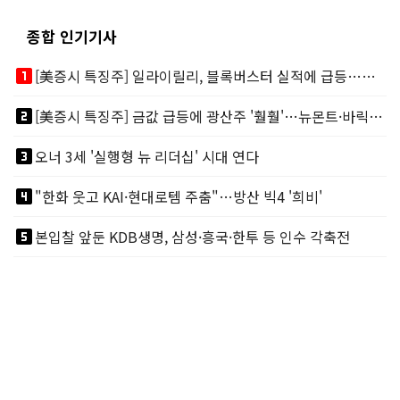
종합 인기기사
looks_one
[美증시 특징주] 일라이릴리, 블록버스터 실적에 급등…마운자로 매출 폭발
looks_two
[美증시 특징주] 금값 급등에 광산주 '훨훨'…뉴몬트·바릭마이닝 주도
looks_3
오너 3세 '실행형 뉴 리더십' 시대 연다
looks_4
"한화 웃고 KAI·현대로템 주춤"…방산 빅4 '희비'
looks_5
본입찰 앞둔 KDB생명, 삼성·흥국·한투 등 인수 각축전