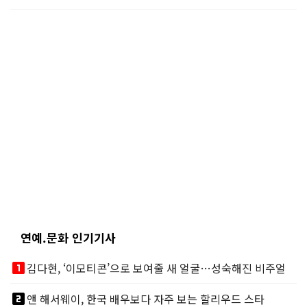
연예.문화 인기기사
looks_one
김다현, ‘이모티콘’으로 보여줄 새 얼굴…성숙해진 비주얼
looks_two
앤 해서웨이, 한국 배우보다 자주 보는 할리우드 스타