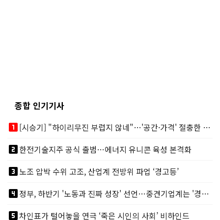
종합 인기기사
looks_one
[시승기] "하이리무진 부럽지 않네"…'공간·가격' 절충한 카니발 하이루프
looks_two
한전기술지주 공식 출범…에너지 유니콘 육성 본격화
looks_3
노조 압박 수위 고조, 산업계 전방위 파업 ‘경고등’
looks_4
정부, 하반기 '노동과 진짜 성장' 선언…중견기업계는 '경영 불확실성' 우려
looks_5
차인표가 털어놓을 연극 ‘죽은 시인의 사회’ 비하인드