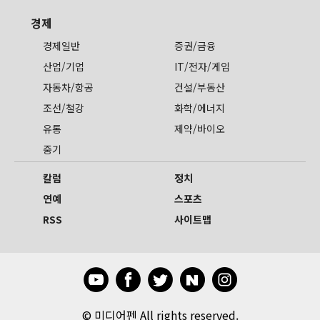
경제
경제일반
증권/금융
산업/기업
IT/전자/게임
자동차/항공
건설/부동산
조선/철강
화학/에너지
유통
제약/바이오
중기
칼럼
정치
연예
스포츠
RSS
사이트맵
©
미디어펜 All rights reserved.