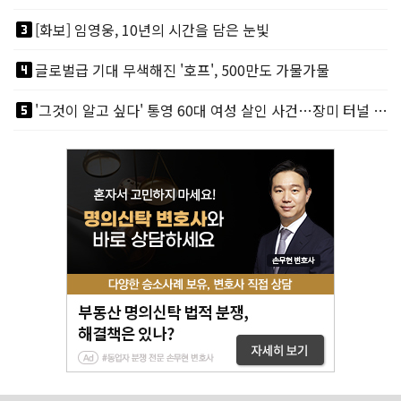
looks_3
[화보] 임영웅, 10년의 시간을 담은 눈빛
looks_4
글로벌급 기대 무색해진 '호프', 500만도 가물가물
looks_5
'그것이 알고 싶다' 통영 60대 여성 살인 사건…장미 터널 아래 킬러, 누구냐 넌?