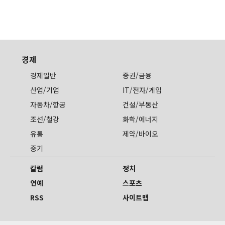
경제
경제일반
증권/금융
산업/기업
IT/전자/게임
자동차/항공
건설/부동산
조선/철강
화학/에너지
유통
제약/바이오
중기
칼럼
정치
연예
스포츠
RSS
사이트맵