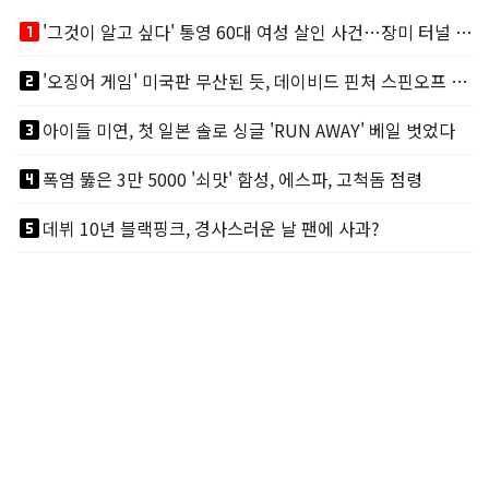
looks_one
'그것이 알고 싶다' 통영 60대 여성 살인 사건…장미 터널 아래 킬러, 누구냐 넌?
looks_two
'오징어 게임' 미국판 무산된 듯, 데이비드 핀처 스핀오프 철회
looks_3
아이들 미연, 첫 일본 솔로 싱글 'RUN AWAY' 베일 벗었다
looks_4
폭염 뚫은 3만 5000 '쇠맛' 함성, 에스파, 고척돔 점령
looks_5
데뷔 10년 블랙핑크, 경사스러운 날 팬에 사과?