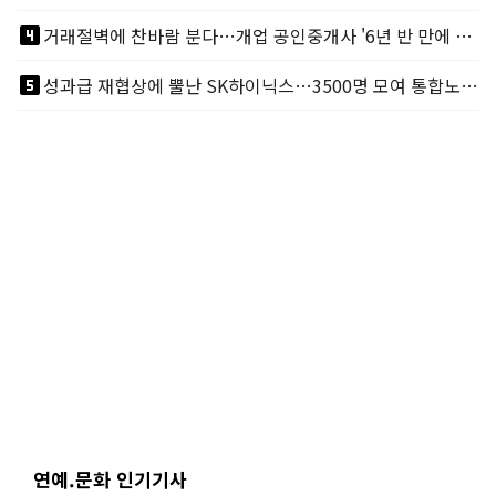
looks_4
거래절벽에 찬바람 분다…개업 공인중개사 '6년 반 만에 최저'
looks_5
성과급 재협상에 뿔난 SK하이닉스…3500명 모여 통합노조 띄운다
연예.문화 인기기사