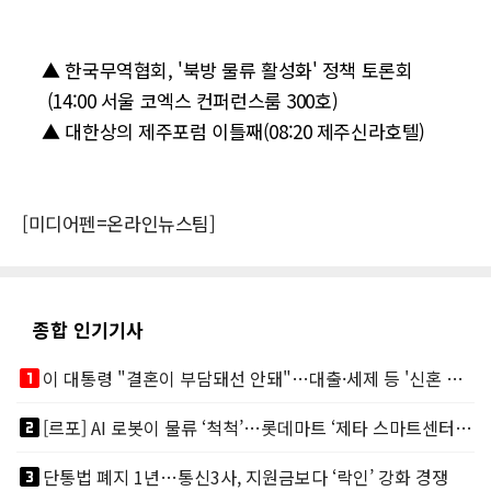
▲ 한국무역협회, '북방 물류 활성화' 정책 토론회
(14:00 서울 코엑스 컨퍼런스룸 300호)
▲ 대한상의 제주포럼 이틀째(08:20 제주신라호텔)
[미디어펜=온라인뉴스팀]
종합 인기기사
looks_one
이 대통령 "결혼이 부담돼선 안돼"…대출·세제 등 '신혼 걸림돌' 제거
looks_two
[르포] AI 로봇이 물류 ‘척척’…롯데마트 ‘제타 스마트센터’ 가보니
looks_3
단통법 폐지 1년…통신3사, 지원금보다 ‘락인’ 강화 경쟁