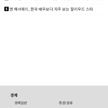
looks_5
앤 해서웨이, 한국 배우보다 자주 보는 할리우드 스타
경제
경제일반
증권/금융