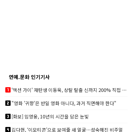
연예.문화 인기기사
looks_one
'액션 가이' 재탄생 이동욱, 상탈 탈출 신까지 200% 직접 소화
looks_two
"영화 '귀향'은 반일 영화 아니다, 과거 직면해야 한다"
looks_3
[화보] 임영웅, 10년의 시간을 담은 눈빛
looks_4
김다현, ‘이모티콘’으로 보여줄 새 얼굴…성숙해진 비주얼