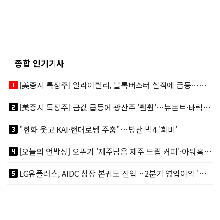
종합 인기기사
looks_one
[美증시 특징주] 일라이릴리, 블록버스터 실적에 급등…마운자로 매출 폭발
looks_two
[美증시 특징주] 금값 급등에 광산주 '훨훨'…뉴몬트·바릭마이닝 주도
looks_3
"한화 웃고 KAI·현대로템 주춤"…방산 빅4 '희비'
looks_4
[오늘의 언박싱] 오뚜기 '제주담음 제주 드립 커피'·아워홈 ‘갓석박지’ 外
looks_5
LG유플러스, AIDC 성장 본궤도 진입…2분기 영업이익 '역대 최대'