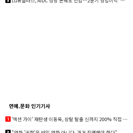
looks_5
LG유플러스, AIDC 성장 본궤도 진입…2분기 영업이익 '역대 최대'
연예.문화 인기기사
looks_one
'액션 가이' 재탄생 이동욱, 상탈 탈출 신까지 200% 직접 소화
looks_two
"영화 '귀향'은 반일 영화 아니다, 과거 직면해야 한다"