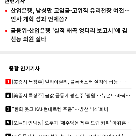
관련기사
산업은행, 남성만 고임금·고위직 유리천장 여전…
인사 개혁 성과 언제쯤?
금융위·산업은행 '실적 왜곡 엉터리 보고서'에 김
선동 의원 질타
종합 인기기사
looks_one
[美증시 특징주] 일라이릴리, 블록버스터 실적에 급등…마운자로 매출 폭발
looks_two
[美증시 특징주] 금값 급등에 광산주 '훨훨'…뉴몬트·바릭마이닝 주도
looks_3
"한화 웃고 KAI·현대로템 주춤"…방산 빅4 '희비'
looks_4
[오늘의 언박싱] 오뚜기 '제주담음 제주 드립 커피'·아워홈 ‘갓석박지’ 外