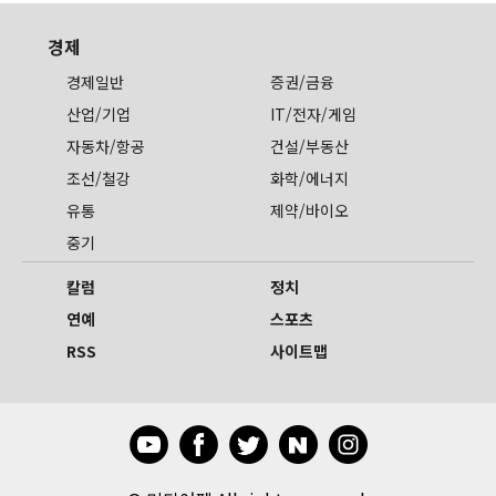
경제
경제일반
증권/금융
산업/기업
IT/전자/게임
자동차/항공
건설/부동산
조선/철강
화학/에너지
유통
제약/바이오
중기
칼럼
정치
연예
스포츠
RSS
사이트맵