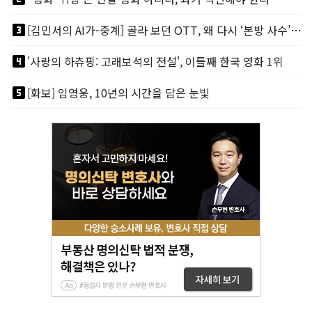
looks_3
[김민서의 AI가-중계] 골라 보던 OTT, 왜 다시 ‘본방 사수’를 부르나
looks_4
'사랑의 하츄핑: 고래보석의 전설', 이틀째 한국 영화 1위
looks_5
[화보] 임영웅, 10년의 시간을 담은 눈빛