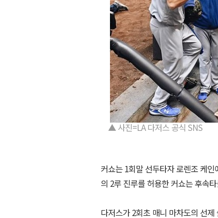
▲ 사진=LA 다저스 공식 SNS
커쇼는 1회말 선두타자 로렌조 케인
의 2루 진루를 허용한 커쇼는 후속타
다저스가 2회초 매니 마차도의 선제 솔