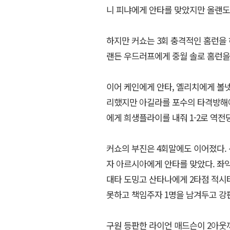
니 피냐에게 안타를 맞았지만 올랜도
하지만 커쇼는 3회 충격적인 홈런을
랜든 우드러프에게 중월 솔로 홈런을 
이어 케인에게 안타, 옐리치에게 볼넷
리했지만 아길라를 포수의 타격방해에
에게 희생플라이를 내줘 1-2로 역전
커쇼의 부진은 4회말에도 이어졌다.
자 아르시아에게 안타를 맞았다. 좌익
대타 도밍고 산타나에게 2타점 적시타
못하고 책임주자 1명을 남겨두고 강
구원 등판한 라이언 매드슨이 2아웃