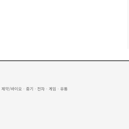
·
제약/바이오
·
중기
·
전자
·
게임
·
유통