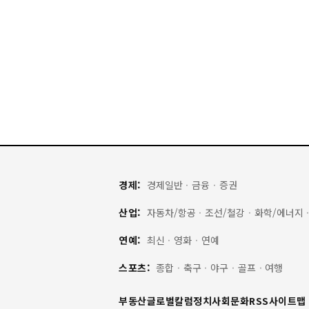
경제:
경제일반
·
금융
·
증권
산업:
자동차/항공
·
조선/철강
·
화학/에너지
연예:
최신
·
영화
·
연예
스포츠:
종합
·
축구
·
야구
·
골프
·
여행
부동산
글로벌
칼럼
정치
사회
문화
RSS
사이트맵