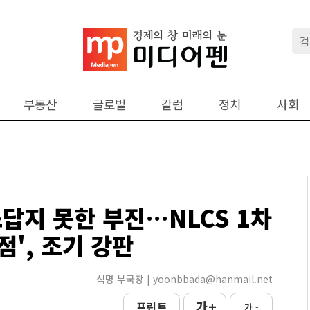
부동산
글로벌
칼럼
정치
사회
답지 못한 부진…NLCS 1차
점', 조기 강판
석명 부국장 | yoonbbada@hanmail.net
가 +
프린트
가 -