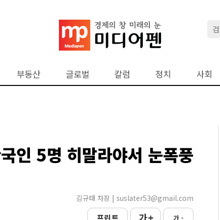
부동산
글로벌
칼럼
정치
사회
한국인 5명 히말라야서 눈폭풍
김규태 차장 | suslater53@gmail.com
가 +
프린트
가 -