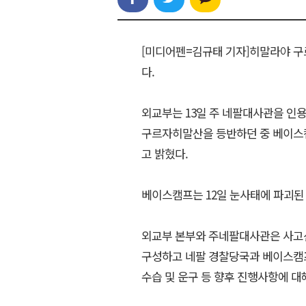
[미디어펜=김규태 기자]히말라야 구
다.
외교부는 13일 주 네팔대사관을 인
구르자히말산을 등반하던 중 베이스
고 밝혔다.
베이스캠프는 12일 눈사태에 파괴된 
외교부 본부와 주네팔대사관은 사고
구성하고 네팔 경찰당국과 베이스캠프
수습 및 운구 등 향후 진행사항에 대