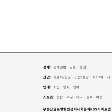
경제:
경제일반
·
금융
·
증권
산업:
자동차/항공
·
조선/철강
·
화학/에너지
연예:
최신
·
영화
·
연예
스포츠:
종합
·
축구
·
야구
·
골프
·
여행
부동산
글로벌
칼럼
정치
사회
문화
RSS
사이트맵