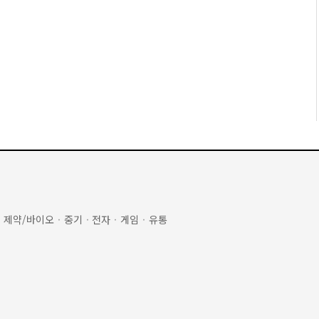
·
제약/바이오
·
중기
·
전자
·
게임
·
유통