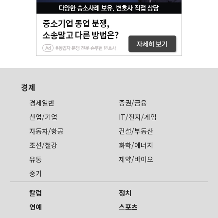
경제
경제일반
증권/금융
산업/기업
IT/전자/게임
자동차/항공
건설/부동산
조선/철강
화학/에너지
유통
제약/바이오
중기
칼럼
정치
연예
스포츠