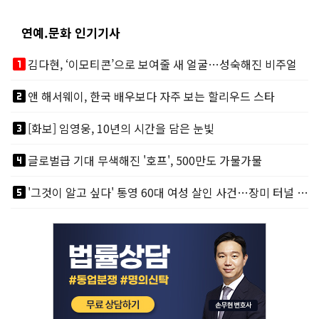
연예.문화 인기기사
looks_one
김다현, ‘이모티콘’으로 보여줄 새 얼굴…성숙해진 비주얼
looks_two
앤 해서웨이, 한국 배우보다 자주 보는 할리우드 스타
looks_3
[화보] 임영웅, 10년의 시간을 담은 눈빛
looks_4
글로벌급 기대 무색해진 '호프', 500만도 가물가물
looks_5
'그것이 알고 싶다' 통영 60대 여성 살인 사건…장미 터널 아래 킬러, 누구냐 넌?