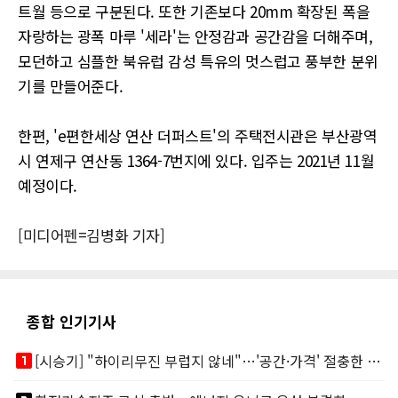
트월 등으로 구분된다. 또한 기존보다 20mm 확장된 폭을
자랑하는 광폭 마루 '세라'는 안정감과 공간감을 더해주며,
모던하고 심플한 북유럽 감성 특유의 멋스럽고 풍부한 분위
기를 만들어준다.
한편, 'e편한세상 연산 더퍼스트'의 주택전시관은 부산광역
시 연제구 연산동 1364-7번지에 있다. 입주는 2021년 11월
예정이다.
[미디어펜=김병화 기자]
종합 인기기사
looks_one
[시승기] "하이리무진 부럽지 않네"…'공간·가격' 절충한 카니발 하이루프