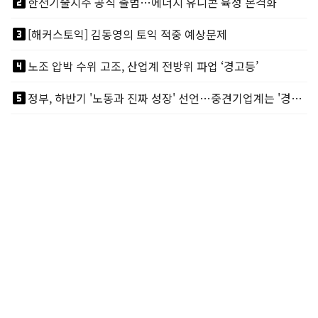
looks_two
한전기술지주 공식 출범…에너지 유니콘 육성 본격화
looks_3
[해커스토익] 김동영의 토익 적중 예상문제
looks_4
노조 압박 수위 고조, 산업계 전방위 파업 ‘경고등’
looks_5
정부, 하반기 '노동과 진짜 성장' 선언…중견기업계는 '경영 불확실성' 우려