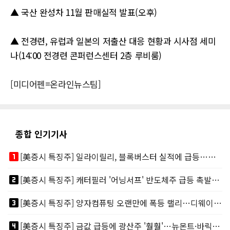
▲ 국산 완성차 11월 판매실적 발표(오후)
▲ 전경련, 유럽과 일본의 저출산 대응 현황과 시사점 세미
나(14:00 전경련 콘퍼런스센터 2층 루비룸)
[미디어펜=온라인뉴스팀]
종합 인기기사
looks_one
[美증시 특징주] 일라이릴리, 블록버스터 실적에 급등…마운자로 매출 폭발
looks_two
[美증시 특징주] 캐터필러 '어닝서프' 반도체주 급등 촉발…"AI 데이터센터 건설 강력"
looks_3
[美증시 특징주] 양자컴퓨팅 오랜만에 폭등 랠리…디웨이브·아이온큐 주도
looks_4
[美증시 특징주] 금값 급등에 광산주 '훨훨'…뉴몬트·바릭마이닝 주도