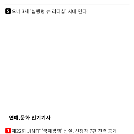
looks_5
오너 3세 '실행형 뉴 리더십' 시대 연다
연예.문화 인기기사
looks_one
제22회 JIMFF '국제경쟁' 신설, 선정작 7편 전격 공개