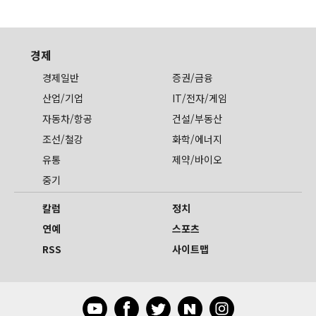
경제
경제일반
증권/금융
산업/기업
IT/전자/게임
자동차/항공
건설/부동산
조선/철강
화학/에너지
유통
제약/바이오
중기
칼럼
정치
연예
스포츠
RSS
사이트맵