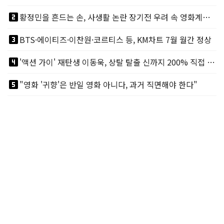
looks_two
황정민을 흔드는 손, 사생활 논란 장기전 우려 속 영화계도 리스크
looks_3
BTS·에이티즈·이찬원·코르티스 등, KM차트 7월 월간 정상
looks_4
'액션 가이' 재탄생 이동욱, 상탈 탈출 신까지 200% 직접 소화
looks_5
"영화 '귀향'은 반일 영화 아니다, 과거 직면해야 한다"