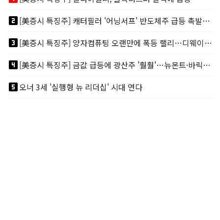
looks_two
[美증시 특징주] 캐터필러 '어닝서프' 반도체주 급등 촉발…"AI 데이터센터 건설 강력"
looks_3
[美증시 특징주] 양자컴퓨팅 오랜만에 폭등 랠리…디웨이브·아이온큐 주도
looks_4
[美증시 특징주] 금값 급등에 광산주 '훨훨'…뉴몬트·바릭마이닝 주도
looks_5
오너 3세 '실행형 뉴 리더십' 시대 연다