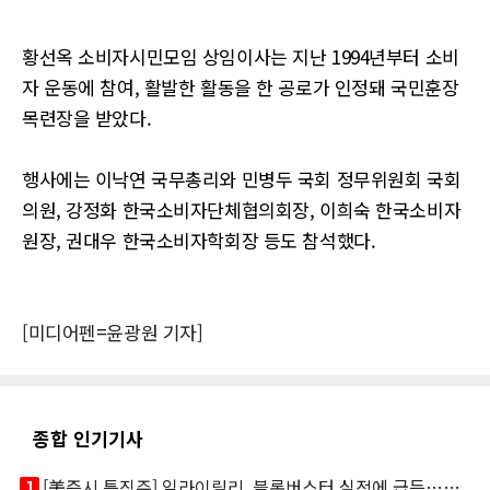
황선옥 소비자시민모임 상임이사는 지난 1994년부터 소비
자 운동에 참여, 활발한 활동을 한 공로가 인정돼 국민훈장
목련장을 받았다.
행사에는 이낙연 국무총리와 민병두 국회 정무위원회 국회
의원, 강정화 한국소비자단체협의회장, 이희숙 한국소비자
원장, 권대우 한국소비자학회장 등도 참석했다.
[미디어펜=윤광원 기자]
종합 인기기사
looks_one
[美증시 특징주] 일라이릴리, 블록버스터 실적에 급등…마운자로 매출 폭발