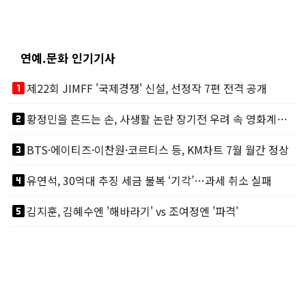
연예.문화 인기기사
looks_one
제22회 JIMFF '국제경쟁' 신설, 선정작 7편 전격 공개
looks_two
황정민을 흔드는 손, 사생활 논란 장기전 우려 속 영화계도 리스크
looks_3
BTS·에이티즈·이찬원·코르티스 등, KM차트 7월 월간 정상
looks_4
유연석, 30억대 추징 세금 불복 ‘기각’…과세 취소 실패
looks_5
김지훈, 김혜수엔 '해바라기' vs 조여정엔 '파격'