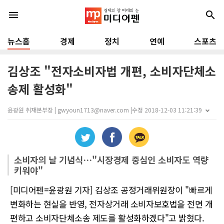
menu
search
뉴스홈
경제
정치
연예
스포츠
김상조 "전자소비자법 개편, 소비자단체소
송제 활성화"
윤광원 취재본부장 | gwyoun1713@naver.com |
수정 2018-12-03 11:21:39
소비자의 날 기념식…"시장경제 중심인 소비자도 역량
키워야"
[미디어펜=윤광원 기자] 김상조 공정거래위원장이 "빠르게
변화하는 현실을 반영, 전자상거래 소비자보호법을 전면 개
편하고 소비자단체소송 제도를 활성화하겠다"고 밝혔다.