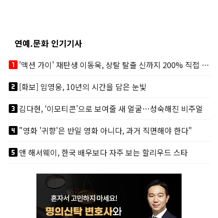
연예.문화 인기기사
looks_one
'액션 가이' 재탄생 이동욱, 상탈 탈출 신까지 200% 직접 소화
looks_two
[화보] 임영웅, 10년의 시간을 담은 눈빛
looks_3
김다현, ‘이모티콘’으로 보여줄 새 얼굴…성숙해진 비주얼
looks_4
"영화 '귀향'은 반일 영화 아니다, 과거 직면해야 한다"
looks_5
앤 해서웨이, 한국 배우보다 자주 보는 할리우드 스타