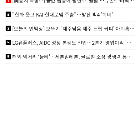
looks_one
[美증시 특징주] 금값 급등에 광산주 '훨훨'…뉴몬트·바릭마이닝 주도
looks_two
"한화 웃고 KAI·현대로템 주춤"…방산 빅4 '희비'
looks_3
[오늘의 언박싱] 오뚜기 '제주담음 제주 드립 커피'·아워홈 ‘갓석박지’ 外
looks_4
LG유플러스, AIDC 성장 본궤도 진입…2분기 영업이익 '역대 최대'
looks_5
해외 먹거리 ‘불티’…세븐일레븐, 글로벌 소싱 경쟁력 통했다