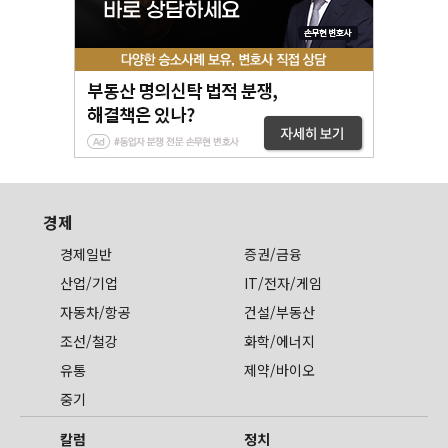
경제
경제일반
증권/금융
산업/기업
IT/전자/게임
자동차/항공
건설/부동산
조선/철강
화학/에너지
유통
제약/바이오
중기
칼럼
정치